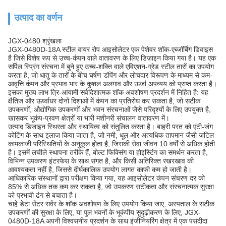
उत्पाद का वर्णन
JGX-0480 श्रृंखला
JGX-0480D-18A स्टील वायर रोप आइसोलेटर एक पेशेवर शॉक-एब्जॉर्बिंग डिवाइस
है जिसे विशेष रूप से उच्च-कंपन वाले वातावरण के लिए डिज़ाइन किया गया है। यह एक
सर्पिल स्प्रिंग संरचना में बुने हुए उच्च-शक्ति वाले एविएशन-ग्रेड स्टील तारों का उपयोग
करता है, जो धातु के तारों के बीच घर्षण डंपिंग और लोचदार विरूपण के माध्यम से कम-
आवृत्ति कंपन और प्रभाव भार के कुशल अलगाव और ऊर्जा अपव्यय को प्राप्त करता है।
इसका मुख्य लाभ त्रि-आयामी सर्वदिशात्मक शॉक अवशोषण प्रदर्शन में निहित है: यह
क्षैतिज और ऊर्ध्वाधर दोनों दिशाओं में कंपन का प्रतिरोध कर सकता है, जो सटीक
उपकरणों, औद्योगिक उपकरणों और भवन संरचनाओं जैसे परिदृश्यों के लिए उपयुक्त है,
खासकर भूकंप-प्रवण क्षेत्रों या भारी मशीनरी संचालन वातावरण में।
उत्पाद डिजाइन स्थिरता और स्थायित्व को संतुलित करता है। बाहरी परत को एंटी-जंग
कोटिंग के साथ इलाज किया जाता है, जो नमी, धूल और अत्यधिक तापमान जैसी जटिल
कामकाजी परिस्थितियों के अनुकूल होता है, जिसकी सेवा जीवन 10 वर्षों से अधिक होती
है। इसमें लचीले स्थापना तरीके हैं, बोल्ट फिक्सिंग या होइस्टिंग का समर्थन करता है,
विभिन्न उपकरण इंटरफेस के साथ संगत है, और किसी अतिरिक्त रखरखाव की
आवश्यकता नहीं है, जिससे दीर्घकालिक उपयोग लागत काफी कम हो जाती है।
आधिकारिक संस्थानों द्वारा परीक्षण किया गया, यह आइसोलेटर कंपन संचरण दर को
85% से अधिक तक कम कर सकता है, जो उपकरण सटीकता और संरचनात्मक सुरक्षा
को प्रभावी ढंग से बचाता है।
चाहे डेटा सेंटर सर्वर के शॉक अवशोषण के लिए उपयोग किया जाए, अस्पताल के सटीक
उपकरणों की सुरक्षा के लिए, या पुल भवनों के भूकंपीय सुदृढ़ीकरण के लिए, JGX-
0480D-18A अपनी विश्वसनीय प्रदर्शन के साथ इंजीनियरिंग क्षेत्र में एक पसंदीदा