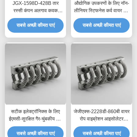
JGX-1598D-428B तार
औद्योगिक उपकरणों के लिए नॉन-
रस्सी कंपन अलगाव कवक
लीनियर स्टिफनेस कर्व वायर रोप
रासायनिक धोने प्रतिरोधी
आइसोलेटर JGX-2228D-
स्टेनलेस स्टील अलगाव माउंट
सबसे अच्छी कीमत पाएं
665B इको-फ्रेंडली ऑल-मेटल
सबसे अच्छी कीमत पाएं
माउंट
सटीक इलेक्ट्रॉनिक्स के लिए
जेजीएक्स-2228डी-860बी वायर
ईएमसी-सुरक्षित गैर-चुंबकीय तार
रोप वाइब्रेशन आइसोलेटर
रस्सी आइसोलेटर JGX-
स्टेनलेस स्टील लंबी सेवा जीवन
2228D-665B क्षणिक शॉक
सबसे अच्छी कीमत पाएं
औद्योगिक शॉक एब्जॉर्बर
सबसे अच्छी कीमत पाएं