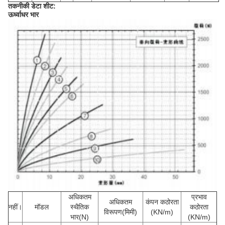
तकनीकी डेटा शीट:
ऊर्ध्वाधर भार
अधिकतम
प्रभाव
अधिकतम
कंपन कठोरता
नहीं।
मॉडल
स्थैतिक
कठोरता
विरूपण(मिमी)
(KN/m)
भार(N)
(KN/m)