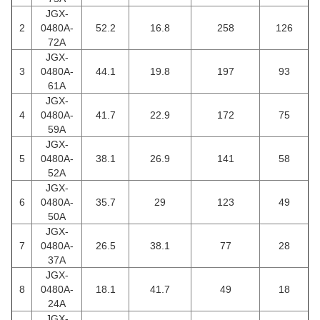
JGX-
2
0480A-
52.2
16.8
258
126
72A
JGX-
3
0480A-
44.1
19.8
197
93
61A
JGX-
4
0480A-
41.7
22.9
172
75
59A
JGX-
5
0480A-
38.1
26.9
141
58
52A
JGX-
6
0480A-
35.7
29
123
49
50A
JGX-
7
0480A-
26.5
38.1
77
28
37A
JGX-
8
0480A-
18.1
41.7
49
18
24A
JGX-