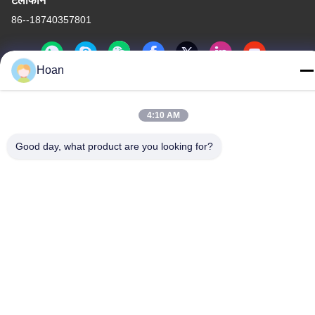
टेलीफोन
86--18740357801
Hoan
चीन अच्छी गुणवत्ता तार रस्सी कंपन अलगाव आपूर्तिकर्ता. कॉपीराइट © 2024-2026
4:10 AM
Xi'an Hoan Microwave Co., Ltd. . सर्वाधिकार सुरक्षित।
गोपनीयता नीति
|
साइटमैप
Good day, what product are you looking for?