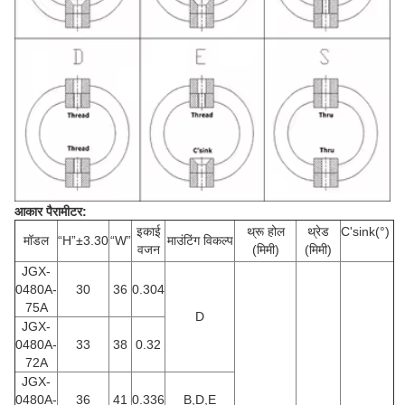
आकार पैरामीटर:
इकाई
थ्रू होल
थ्रेड
C'sink(°)
मॉडल
“H”±3.30
“W”
माउंटिंग विकल्प
वजन
(मिमी)
(मिमी)
JGX-
0480A-
30
36
0.304
75A
D
JGX-
0480A-
33
38
0.32
72A
JGX-
0480A-
36
41
0.336
B,D,E