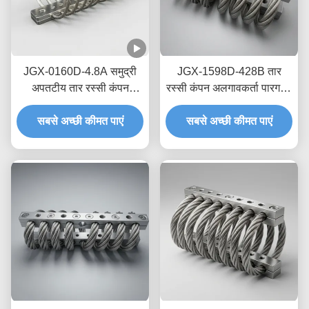
JGX-0160D-4.8A समुद्री
JGX-1598D-428B तार
अपतटीय तार रस्सी कंपन
रस्सी कंपन अलगावकर्ता पारगमन
आइसोलेटर रखरखाव-मुक्त
नौवहन सुरक्षा के लिए शून्य क्रीप
स्टेनलेस स्टील शॉक माउंट
सबसे अच्छी कीमत पाएं
सबसे अच्छी कीमत पाएं
तेल मुक्त घर्षण डिम्पिंग