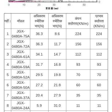
अधिकतम
अधिकतम
प्रभाव
कंपन
नहीं।
मॉडल
स्थैतिक
स्थैतिक
कठोरता
कठोरता(KN/m)
भार(N)
भार(N)
(KN/m)
JGX-
1
36.3
8.6
224
224
0480A-75A
JGX-
2
36.3
11.7
156
156
0480A-72A
JGX-
3
34.1
14.7
112
112
0480A-61A
JGX-
4
31.7
16.8
93
93
0480A-59A
JGX-
5
29.5
19.8
70
70
0480A-52A
JGX-
6
27.2
21.8
60
60
0480A-50A
JGX-
7
20.4
27.9
35
35
0480A-37A
JGX-
8
5.9
31.0
11
11
0480A-24A