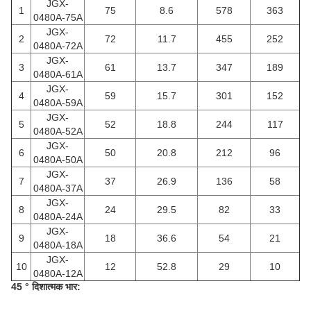
JGX-
1
75
8.6
578
363
0480A-75A
JGX-
2
72
11.7
455
252
0480A-72A
JGX-
3
61
13.7
347
189
0480A-61A
JGX-
4
59
15.7
301
152
0480A-59A
JGX-
5
52
18.8
244
117
0480A-52A
JGX-
6
50
20.8
212
96
0480A-50A
JGX-
7
37
26.9
136
58
0480A-37A
JGX-
8
24
29.5
82
33
0480A-24A
JGX-
9
18
36.6
54
21
0480A-18A
JGX-
10
12
52.8
29
10
0480A-12A
45 ° दिशात्मक भार: