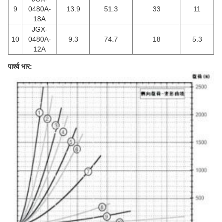
9
0480A-
13.9
51.3
33
11
18A
JGX-
10
0480A-
9.3
74.7
18
5.3
12A
पार्श्व भार: