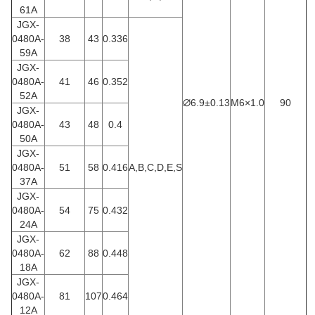
61A
JGX-
0480A-
38
43
0.336
59A
JGX-
0480A-
41
46
0.352
52A
∅6.9±0.13
M6×1.0
90
JGX-
0480A-
43
48
0.4
50A
JGX-
0480A-
51
58
0.416
A,B,C,D,E,S
37A
JGX-
0480A-
54
75
0.432
24A
JGX-
0480A-
62
88
0.448
18A
JGX-
0480A-
81
107
0.464
12A