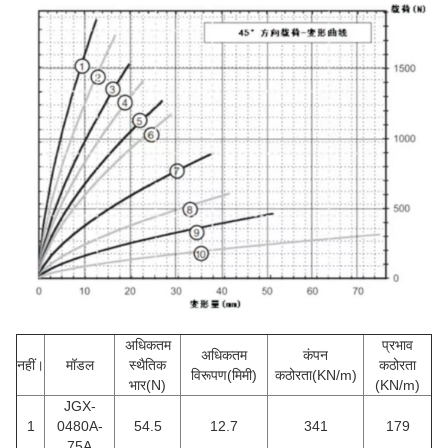
अधिकतम
प्रभाव
अधिकतम
कंपन
नहीं।
मॉडल
स्थैतिक
कठोरता
विरूपण(मिमी)
कठोरता(KN/m)
भार(N)
(KN/m)
JGX-
1
0480A-
54.5
12.7
341
179
75A