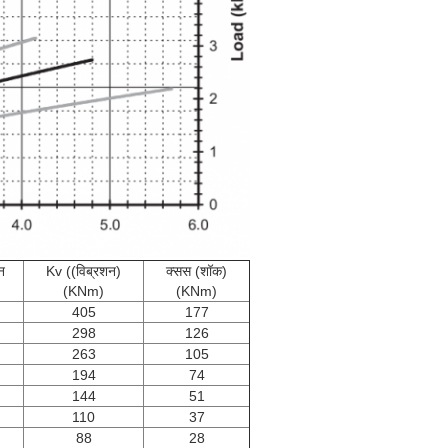
न
Kv ((विब्रशन)
क्सस (शॉक)
(KNm)
(KNm)
405
177
298
126
263
105
194
74
144
51
110
37
88
28