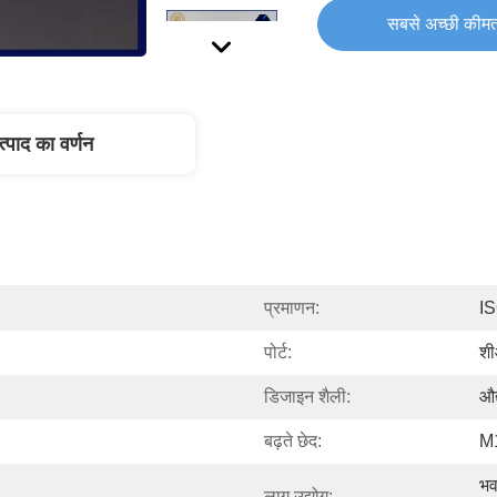
सबसे अच्छी कीमत
त्पाद का वर्णन
प्रमाणन:
I
पोर्ट:
शी
डिजाइन शैली:
औद
बढ़ते छेद:
M
भव
लागू उद्योग: