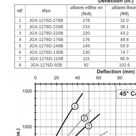
अधिकतम स्थैतिक भार
अधिकतम विचल
नहीं.
मॉडल
(किलो)
(मिमी)
1
JGX-1276D-278B
278
32.0
2
JGX-1278D-233B
233
38.1
3
JGX-1278D-220B
220
43.2
4
JGX-1278D-176B
176
48.8
5
JGX-1276D-149B
149
59.9
6
JGX-1276D-130B
130
74.7
7
JGX-1276D-115B
115
85.9
8
JGX-1276D-92B
92
102.6