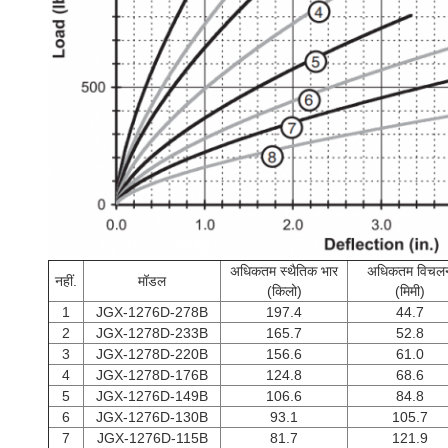
अधिकतम स्थैतिक भार
अधिकतम विचल
नहीं.
मॉडल
(किलो)
(मिमी)
1
JGX-1276D-278B
197.4
44.7
2
JGX-1278D-233B
165.7
52.8
3
JGX-1278D-220B
156.6
61.0
4
JGX-1278D-176B
124.8
68.6
5
JGX-1276D-149B
106.6
84.8
6
JGX-1276D-130B
93.1
105.7
7
JGX-1276D-115B
81.7
121.9