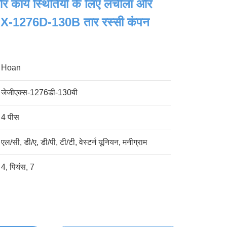
र कार्य स्थितियों के लिए लचीला और
GX-1276D-130B तार रस्सी कंपन
Hoan
जेजीएक्स-1276डी-130बी
4 पीस
एल/सी, डी/ए, डी/पी, टी/टी, वेस्टर्न यूनियन, मनीग्राम
4, पियंस, 7