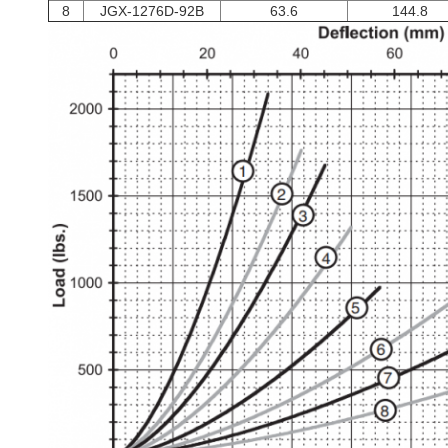
8
JGX-1276D-92B
63.6
144.8