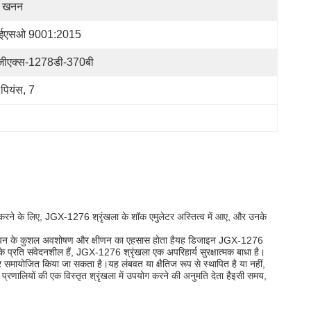
ं खनन
ईएसओ 9001:2015
जीएक्स-1278डी-370बी
 पियंस, 7
 करने के लिए, JGX-1276 श्रृंखला के शॉक एमुलेटर अस्तित्व में आए, और उनके
से कंपन के कुशल अवशोषण और क्षीणन का एहसास होता हैयह डिजाइन JGX-1276
े प्रति संवेदनशील हैं, JGX-1276 श्रृंखला एक अपरिहार्य सुरक्षात्मक बाधा है।
 समायोजित किया जा सकता है।यह लंबवत या क्षैतिज रूप से स्थापित है या नहीं,
णालियों की एक विस्तृत श्रृंखला में उपयोग करने की अनुमति देता हैइसी समय,