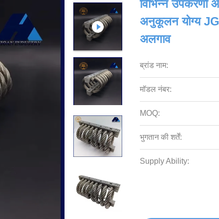
विभिन्न उपकरणों औ
अनुकूलन योग्य J
अलगाव
ब्रांड नाम:
मॉडल नंबर:
MOQ:
भुगतान की शर्तें:
Supply Ability: