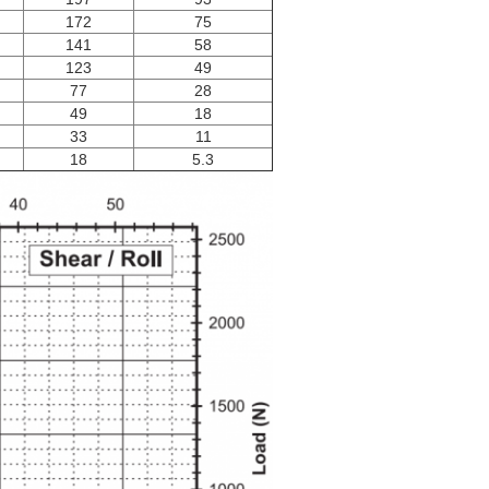
172
75
141
58
123
49
77
28
49
18
33
11
18
5.3