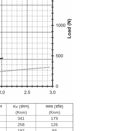
न
Kv (कंपन)
क्सस (शॉक)
(Knm)
(Knm)
341
179
258
126
197
93