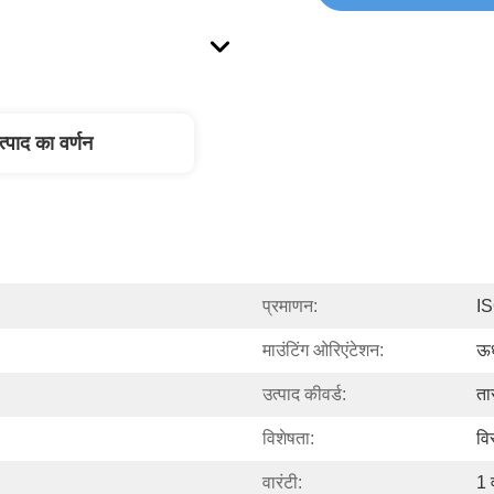
त्पाद का वर्णन
प्रमाणन:
I
माउंटिंग ओरिएंटेशन:
ऊर्
उत्पाद कीवर्ड:
ता
विशेषता:
वि
वारंटी:
1 व