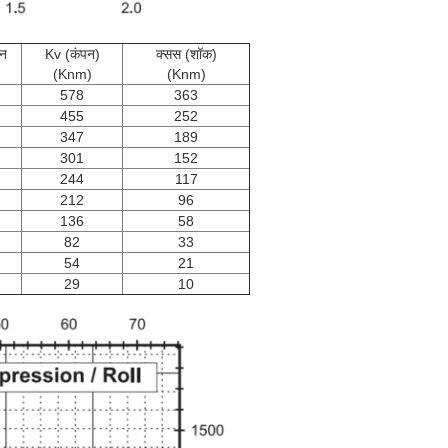
न
Kv (कंपन)
क्सस (शॉक)
(Knm)
(Knm)
578
363
455
252
347
189
301
152
244
117
212
96
136
58
82
33
54
21
29
10