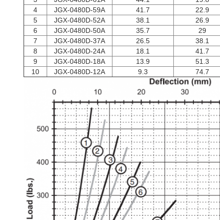
4
JGX-0480D-59A
41.7
22.9
5
JGX-0480D-52A
38.1
26.9
6
JGX-0480D-50A
35.7
29
7
JGX-0480D-37A
26.5
38.1
8
JGX-0480D-24A
18.1
41.7
9
JGX-0480D-18A
13.9
51.3
10
JGX-0480D-12A
9.3
74.7