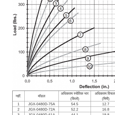
अधिकतम स्थैतिक भार
अधिकतम विचल
नहीं.
मॉडल
(किलो)
(मिमी)
1
JGX-0480D-75A
54.5
12.7
2
JGX-0480D-72A
52.2
16.8
3
JGX-0480D-61A
44.1
19.8