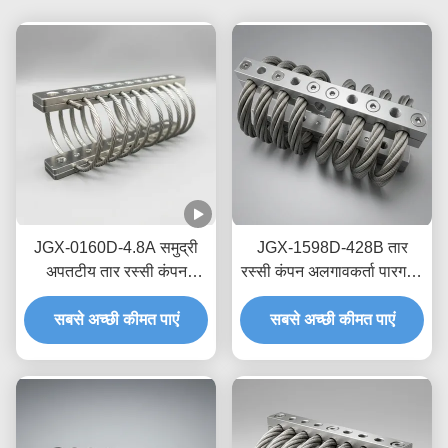
JGX-0160D-4.8A समुद्री
JGX-1598D-428B तार
अपतटीय तार रस्सी कंपन
रस्सी कंपन अलगावकर्ता पारगमन
आइसोलेटर रखरखाव-मुक्त
नौवहन सुरक्षा के लिए शून्य क्रीप
स्टेनलेस स्टील शॉक माउंट
सबसे अच्छी कीमत पाएं
सबसे अच्छी कीमत पाएं
तेल मुक्त घर्षण डिम्पिंग