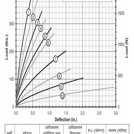
अधिकतम
अधिकतम
Kv (कंपन)
क्सस (शॉक)
नहीं.
मॉडल
स्थैतिक भार
विचलन