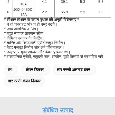
9
4.1
39.1
5.3
5.3
18A
JGX-0480D-
10
2.2
55.9
2.3
2.3
12A
* शीआन होआन के कंपन पृथक की अनूठी विशेषताएं *
* न तो घबराहट और न ही उम्र बढ़ने।
* उच्च आंतरिक डम्पिंग।
* बहुत व्यापक तापमान सीमा।
* विभिन्न प्रकार के फिटिंग।
* त्वरित और किफायती प्रोटोटाइप निर्माण।
* बेहद मजबूत निर्माण और लंबे जीवनकाल।
* उत्कृष्ट संयुक्त आघात और कंपन पृथक्करण।
* रासायनिक एजेंटों, समुद्री जल, ओजोन, यूवी किरणों से प्रभावित नहीं
टैग:
कंपन डिमपर
तार रस्सी अलगाव दमन
तार रस्सी कंपन डिमपर
संबंधित उत्पाद