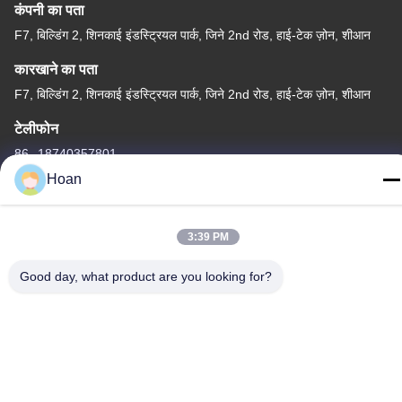
कंपनी का पता
F7, बिल्डिंग 2, शिनकाई इंडस्ट्रियल पार्क, जिने 2nd रोड, हाई-टेक ज़ोन, शीआन
कारखाने का पता
F7, बिल्डिंग 2, शिनकाई इंडस्ट्रियल पार्क, जिने 2nd रोड, हाई-टेक ज़ोन, शीआन
टेलीफोन
86--18740357801
Hoan
3:39 PM
चीन अच्छी गुणवत्ता तार रस्सी कंपन अलगाव आपूर्तिकर्ता. कॉपीराइट © 2024-2026
Good day, what product are you looking for?
Xi'an Hoan Microwave Co., Ltd. . सर्वाधिकार सुरक्षित।
गोपनीयता नीति
|
साइटमैप