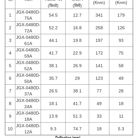
(Knm)
(Knm)
(किलो)
(मिमी)
JGX-0480D-
1
54.5
12.7
341
179
75A
JGX-0480D-
2
52.2
16.8
258
126
72A
JGX-0480D-
3
44.1
19.8
197
93
61A
JGX-0480D-
4
41.7
22.9
172
75
59A
JGX-0480D-
5
38.1
26.9
141
58
52A
JGX-0480D-
6
35.7
29
123
49
50A
JGX-0480D-
7
26.5
38.1
77
28
37A
JGX-0480D-
8
18.1
41.7
49
18
24A
JGX-0480D-
9
13.9
51.3
33
11
18A
JGX-0480D-
10
9.3
74.7
18
5.3
12A