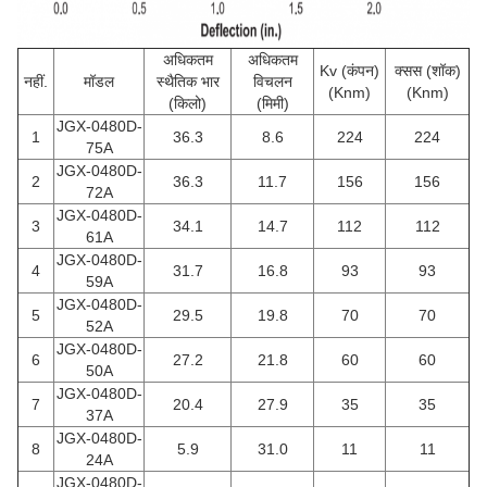
अधिकतम
अधिकतम
Kv (कंपन)
क्सस (शॉक)
नहीं.
मॉडल
स्थैतिक भार
विचलन
(Knm)
(Knm)
(किलो)
(मिमी)
JGX-0480D-
1
36.3
8.6
224
224
75A
JGX-0480D-
2
36.3
11.7
156
156
72A
JGX-0480D-
3
34.1
14.7
112
112
61A
JGX-0480D-
4
31.7
16.8
93
93
59A
JGX-0480D-
5
29.5
19.8
70
70
52A
JGX-0480D-
6
27.2
21.8
60
60
50A
JGX-0480D-
7
20.4
27.9
35
35
37A
JGX-0480D-
8
5.9
31.0
11
11
24A
JGX-0480D-