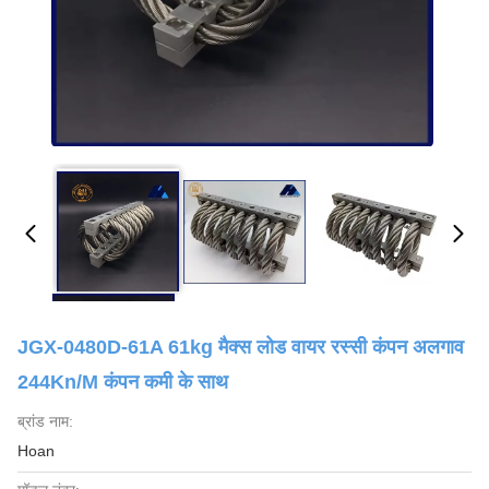
JGX-0480D-61A 61kg मैक्स लोड वायर रस्सी कंपन अलगाव
244Kn/m कंपन कमी के साथ
ब्रांड नाम:
Hoan