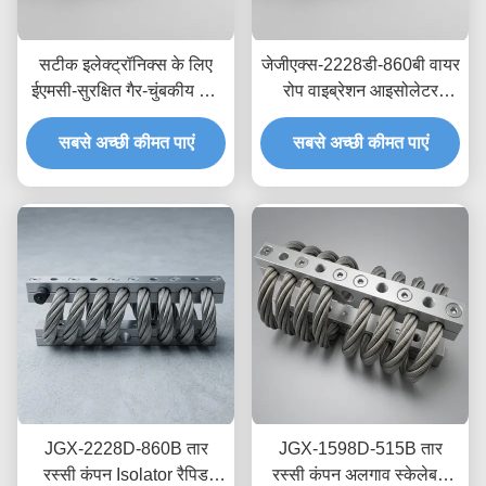
सटीक इलेक्ट्रॉनिक्स के लिए
जेजीएक्स-2228डी-860बी वायर
ईएमसी-सुरक्षित गैर-चुंबकीय तार
रोप वाइब्रेशन आइसोलेटर
रस्सी आइसोलेटर JGX-
स्टेनलेस स्टील लंबी सेवा जीवन
2228D-665B क्षणिक शॉक
सबसे अच्छी कीमत पाएं
औद्योगिक शॉक एब्जॉर्बर
सबसे अच्छी कीमत पाएं
डिसिपेशन माउंट
JGX-2228D-860B तार
JGX-1598D-515B तार
रस्सी कंपन Isolator रैपिड
रस्सी कंपन अलगाव स्केलेबल