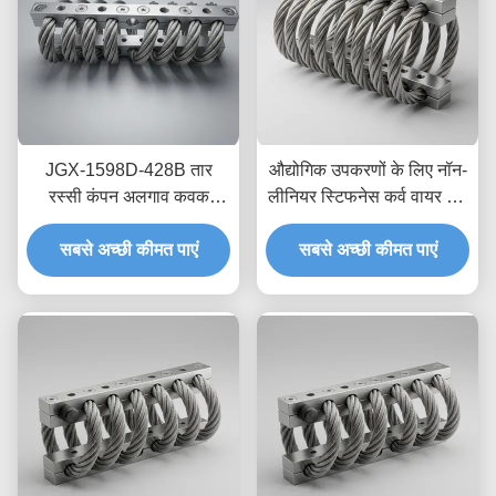
JGX-1598D-428B तार
औद्योगिक उपकरणों के लिए नॉन-
रस्सी कंपन अलगाव कवक
लीनियर स्टिफनेस कर्व वायर रोप
रासायनिक धोने प्रतिरोधी
आइसोलेटर JGX-2228D-
स्टेनलेस स्टील अलगाव माउंट
सबसे अच्छी कीमत पाएं
665B इको-फ्रेंडली ऑल-मेटल
सबसे अच्छी कीमत पाएं
माउंट