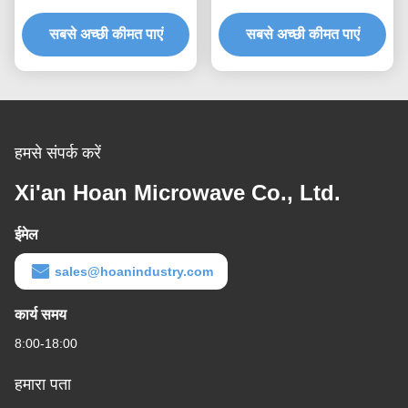
प्रोटोटाइपिंग त्वरित विधानसभा
लोड क्षमता और संरचना-बोर्न शोर
अनुकूलन Shock Mount
सबसे अच्छी कीमत पाएं
सबसे अच्छी कीमत पाएं
अलगाव प्रदान
हमसे संपर्क करें
Xi'an Hoan Microwave Co., Ltd.
ईमेल
sales@hoanindustry.com
कार्य समय
8:00-18:00
हमारा पता