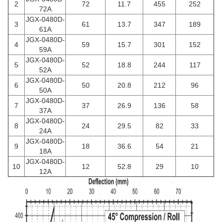
2
72
11.7
455
252
72A
JGX-0480D-
3
61
13.7
347
189
61A
JGX-0480D-
4
59
15.7
301
152
59A
JGX-0480D-
5
52
18.8
244
117
52A
JGX-0480D-
6
50
20.8
212
96
50A
JGX-0480D-
7
37
26.9
136
58
37A
JGX-0480D-
8
24
29.5
82
33
24A
JGX-0480D-
9
18
36.6
54
21
18A
JGX-0480D-
10
12
52.8
29
10
12A