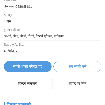
मॉडल नंबर:
जेजीएक्स-0480डी-61ए
MOQ:
4 पीस
भुगतान की शर्तें:
एल/सी, डी/ए, डी/पी, टी/टी, वेस्टर्न यूनियन, मनीग्राम
Supply Ability:
4, पियंस, 7
सबसे अच्छी कीमत पाएं
अब संपर्क करें
विस्तृत जानकारी
उत्पाद का वर्णन
विस्तृत जानकारी