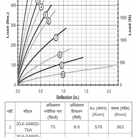
अधिकतम
अधिकतम
Kv (कंपन)
क्सस (शॉक)
नहीं.
मॉडल
स्थैतिक भार
विचलन
(Knm)
(Knm)
(किलो)
(मिमी)
JGX-0480D-
1
75
8.6
578
363
75A
JGX-0480D-