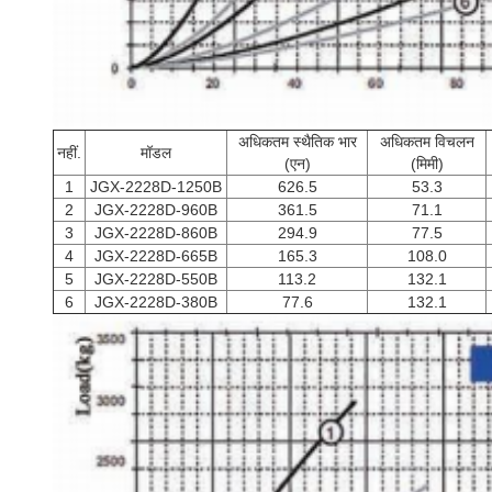
अधिकतम स्थैतिक भार
अधिकतम विचलन
नहीं.
मॉडल
(एन)
(मिमी)
1
JGX-2228D-1250B
626.5
53.3
2
JGX-2228D-960B
361.5
71.1
3
JGX-2228D-860B
294.9
77.5
4
JGX-2228D-665B
165.3
108.0
5
JGX-2228D-550B
113.2
132.1
6
JGX-2228D-380B
77.6
132.1