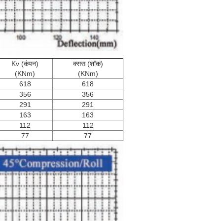
Kv (कंपन)
क्सस (शॉक)
(KNm)
(KNm)
618
618
356
356
291
291
163
163
112
112
77
77