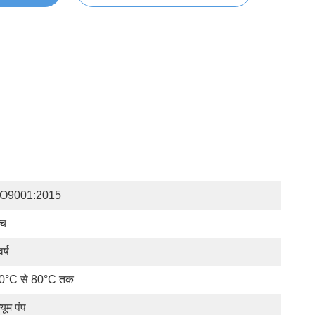
SO9001:2015
्च
र्ष
0°C से 80°C तक
्यूम पंप