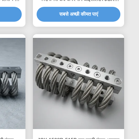
2228D-665B इको-फ्रेंडली ऑल-मेटल माउंट
सबसे अच्छी कीमत पाएं