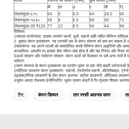
मॉडल
स्थापना का आकार ((मिमी)
कुल आयाम ((मिमी)
बी
एम
d
ए
सी
₹1
जेडब्ल्यूएल-६१५
54
8
6.5
64
28.5
65
जेडब्ल्यूएल-१६३०
58
8
6.5
68
30
71
जेडब्ल्यूएल-35 ₹120
77
12
8.5
94
44
94
विशेषता:
1व्यापक प्रयोज्यता: इसका उपयोग भवनों, पुलों, वाहनों आदि सहित विभिन्न यांत्र
2. कुशल कंपन पृथक्करण: यह प्रभावी रूप से कंपन संचरण को कम कर सकता है 
3समायोज्यः यह अपने घटकों को समायोजित करके विभिन्न कंपन आवृत्तियों और आयामो
4स्थायित्वः आमतौर पर इसका सेवा जीवन लंबा होता है और यह निरंतर और स्थिर 
5ऊर्जा संरक्षण और पर्यावरण संरक्षणः कंपन ऊर्जा को फैलाकर या उसे अन्य रूपों मे
आवेदनः
1भवन संरचना के कंपन पृथक्करण का प्रयोग भूकंप या हवा जैसे बाहरी उत्तेजनाओं 
2यांत्रिक उपकरण कंपन पृथक्करण: जहाजों, एयरोस्पेस वाहनों, ऑटोमोबाइल, ट्रेनों
3इलेक्ट्रॉनिक उपकरणों के लिए कंपन अलगावः सटीक उपकरणों, ऑप्टिकल उपकरणों, 
4भूकंप आपदा रोकथाम इंजीनियरिंगः भूकंप प्रवण क्षेत्रों में,गैर-गूंजदार शिखर 
टैग:
कंपन डिमपर
तार रस्सी अलगाव दमन
ता