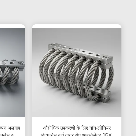
ंपन अलगाव
औद्योगिक उपकरणों के लिए नॉन-लीनियर
ेनलेस स्टील
स्टिफनेस कर्व वायर रोप आइसोलेटर JGX-