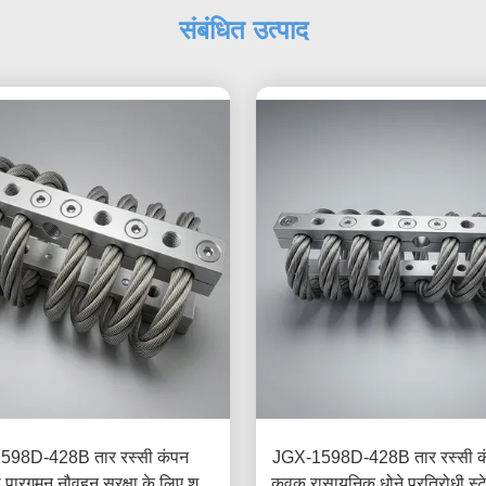
संबंधित उत्पाद
598D-428B तार रस्सी कंपन
JGX-1598D-428B तार रस्सी क
पारगमन नौवहन सुरक्षा के लिए शून्य
कवक रासायनिक धोने प्रतिरोधी स्ट