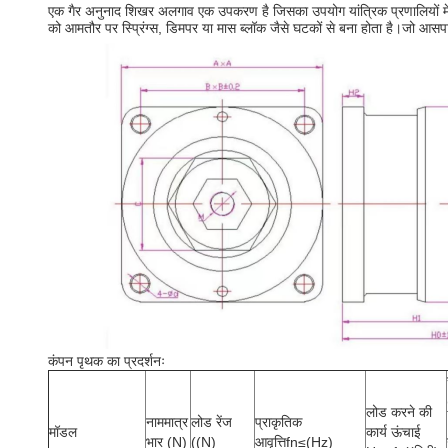
एक गैर अनुनाद शिखर अलगाव एक उपकरण है जिसका उपयोग यांत्रिक प्रणालियों में कं
को आमतौर पर स्प्रिंग्स, डिमपर या मास ब्लॉक जैसे घटकों से बना होता है।जो आसप
कंपन पृथक का प्रदर्शनः
लोड करने की
नाममात्र
लोड रेंज
प्राकृतिक
मॉडल
कार्य ऊंचाई
भार (N)
((N)
आवृत्तिfn≤(Hz)