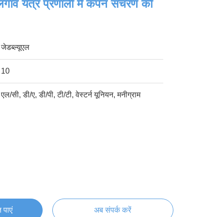
गाव यंत्र प्रणाली में कंपन संचरण को
जेडब्ल्यूएल
10
एल/सी, डी/ए, डी/पी, टी/टी, वेस्टर्न यूनियन, मनीग्राम
 पाएं
अब संपर्क करें