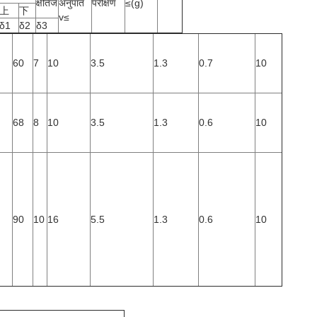
क्षैतिज
अनुपात
परीक्षण
≤(g)
上
下
v≤
δ1
δ2
δ3
60
7
10
3.5
1.3
0.7
10
68
8
10
3.5
1.3
0.6
10
90
10
16
5.5
1.3
0.6
10