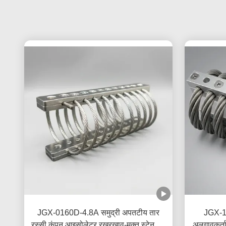
JGX-0160D-4.8A समुद्री अपतटीय तार
JGX-1
रस्सी कंपन आइसोलेटर रखरखाव-मुक्त स्टेनलेस
अलगावकर्ता 