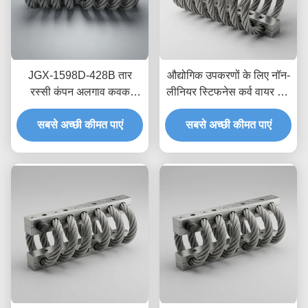
JGX-1598D-428B तार
औद्योगिक उपकरणों के लिए नॉन-
रस्सी कंपन अलगाव कवक
लीनियर स्टिफनेस कर्व वायर रोप
रासायनिक धोने प्रतिरोधी
आइसोलेटर JGX-2228D-
स्टेनलेस स्टील अलगाव माउंट
सबसे अच्छी कीमत पाएं
665B इको-फ्रेंडली ऑल-मेटल
सबसे अच्छी कीमत पाएं
माउंट