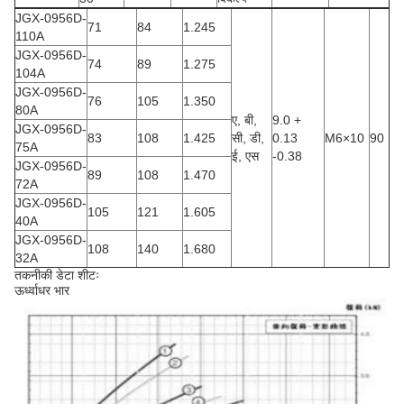
JGX-0956D-
71
84
1.245
110A
JGX-0956D-
74
89
1.275
104A
JGX-0956D-
76
105
1.350
80A
ए, बी,
9.0 +
JGX-0956D-
83
108
1.425
सी, डी,
0.13
M6×10
90
75A
ई, एस
-0.38
JGX-0956D-
89
108
1.470
72A
JGX-0956D-
105
121
1.605
40A
JGX-0956D-
108
140
1.680
32A
तकनीकी डेटा शीटः
ऊर्ध्वाधर भार