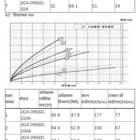
JGX-0956D-
7
32
68.1
51
19
32A
45° दिशात्मक भारः
अधिकतम
वक्र
अधिकतम
कंपन
टक्कर की
मॉडल
स्थैतिक
संख्या
विरूपण
(मिमी)
कठोरता
(KN/m)
कठोरता
(KN/m)
भार
(एन)
JGX-0956D-
1
90.8
47.8
177
77
110A
JGX-0956D-
2
84.0
51.8
156
67
104A
JGX-0956D-