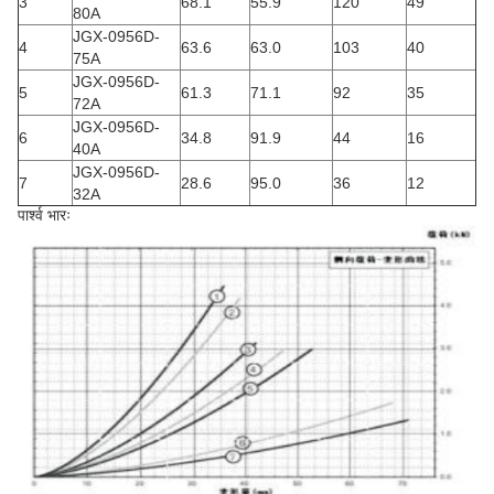
3
68.1
55.9
120
49
80A
JGX-0956D-
4
63.6
63.0
103
40
75A
JGX-0956D-
5
61.3
71.1
92
35
72A
JGX-0956D-
6
34.8
91.9
44
16
40A
JGX-0956D-
7
28.6
95.0
36
12
32A
पार्श्व भारः