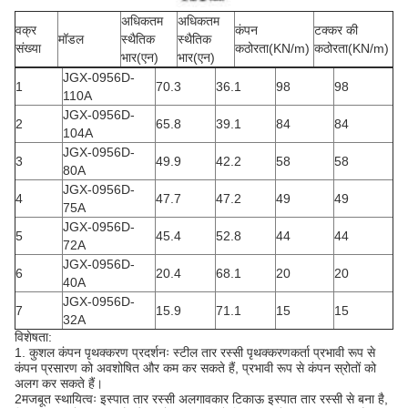
अधिकतम
अधिकतम
वक्र
कंपन
टक्कर की
मॉडल
स्थैतिक
स्थैतिक
संख्या
कठोरता
(KN/m)
कठोरता
(KN/m)
भार
(एन)
भार
(एन)
JGX-0956D-
1
70.3
36.1
98
98
110A
JGX-0956D-
2
65.8
39.1
84
84
104A
JGX-0956D-
3
49.9
42.2
58
58
80A
JGX-0956D-
4
47.7
47.2
49
49
75A
JGX-0956D-
5
45.4
52.8
44
44
72A
JGX-0956D-
6
20.4
68.1
20
20
40A
JGX-0956D-
7
15.9
71.1
15
15
32A
विशेषता:
1. कुशल कंपन पृथक्करण प्रदर्शनः स्टील तार रस्सी पृथक्करणकर्ता प्रभावी रूप से
कंपन प्रसारण को अवशोषित और कम कर सकते हैं, प्रभावी रूप से कंपन स्रोतों को
अलग कर सकते हैं।
2मजबूत स्थायित्वः इस्पात तार रस्सी अलगावकार टिकाऊ इस्पात तार रस्सी से बना है,