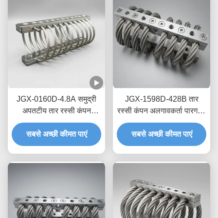
JGX-0160D-4.8A समुद्री
JGX-1598D-428B तार
अपतटीय तार रस्सी कंपन
रस्सी कंपन अलगावकर्ता पारगमन
आइसोलेटर रखरखाव-मुक्त
नौवहन सुरक्षा के लिए शून्य क्रीप
स्टेनलेस स्टील शॉक माउंट
सबसे अच्छी कीमत पाएं
सबसे अच्छी कीमत पाएं
तेल मुक्त घर्षण डिम्पिंग