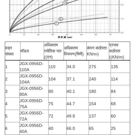
अधिकतम
प्रभाव
वक्र
अधिकतम
कंपन कठोरता
मॉडल
स्थैतिक भार
कठोरता
संख्या
विरूपण
(मिमी)
KN/m)
((एन)
((KN/m)
JGX-0956D-
1
110
34.0
275
135
110A
JGX-0956D-
2
104
37.1
240
114
104A
JGX-0956D-
3
80
40.1
180
84
80A
JGX-0956D-
4
75
44.7
154
68
75A
JGX-0956D-
5
72
49.8
137
60
72A
JGX-0956D-
6
40
66.0
65
25
40A