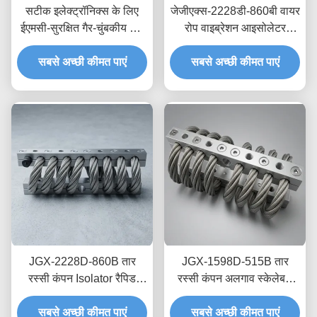
सटीक इलेक्ट्रॉनिक्स के लिए
जेजीएक्स-2228डी-860बी वायर
ईएमसी-सुरक्षित गैर-चुंबकीय तार
रोप वाइब्रेशन आइसोलेटर
रस्सी आइसोलेटर JGX-
स्टेनलेस स्टील लंबी सेवा जीवन
2228D-665B क्षणिक शॉक
सबसे अच्छी कीमत पाएं
औद्योगिक शॉक एब्जॉर्बर
सबसे अच्छी कीमत पाएं
डिसिपेशन माउंट
JGX-2228D-860B तार
JGX-1598D-515B तार
रस्सी कंपन Isolator रैपिड
रस्सी कंपन अलगाव स्केलेबल
प्रोटोटाइपिंग त्वरित विधानसभा
लोड क्षमता और संरचना-बोर्न शोर
अनुकूलन Shock Mount
सबसे अच्छी कीमत पाएं
सबसे अच्छी कीमत पाएं
अलगाव प्रदान