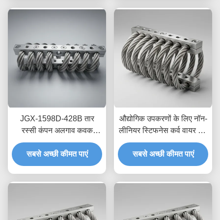
JGX-1598D-428B तार
औद्योगिक उपकरणों के लिए नॉन-
रस्सी कंपन अलगाव कवक
लीनियर स्टिफनेस कर्व वायर रोप
रासायनिक धोने प्रतिरोधी
आइसोलेटर JGX-2228D-
स्टेनलेस स्टील अलगाव माउंट
सबसे अच्छी कीमत पाएं
665B इको-फ्रेंडली ऑल-मेटल
सबसे अच्छी कीमत पाएं
माउंट