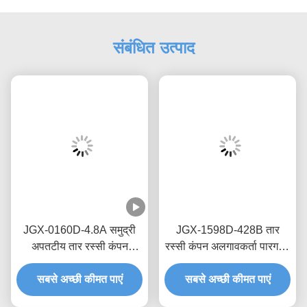
संबंधित उत्पाद
JGX-0160D-4.8A समुद्री
JGX-1598D-428B तार
अपतटीय तार रस्सी कंपन
रस्सी कंपन अलगावकर्ता पारगमन
आइसोलेटर रखरखाव-मुक्त
नौवहन सुरक्षा के लिए शून्य क्रीप
स्टेनलेस स्टील शॉक माउंट
सबसे अच्छी कीमत पाएं
सबसे अच्छी कीमत पाएं
तेल मुक्त घर्षण डिम्पिंग