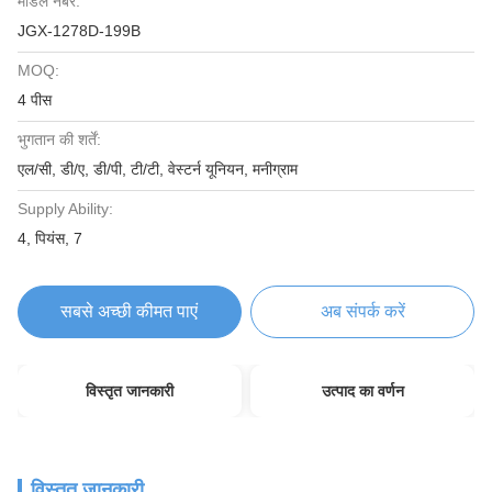
मॉडल नंबर:
JGX-1278D-199B
MOQ:
4 पीस
भुगतान की शर्तें:
एल/सी, डी/ए, डी/पी, टी/टी, वेस्टर्न यूनियन, मनीग्राम
Supply Ability:
4, पियंस, 7
सबसे अच्छी कीमत पाएं
अब संपर्क करें
विस्तृत जानकारी
उत्पाद का वर्णन
विस्तृत जानकारी