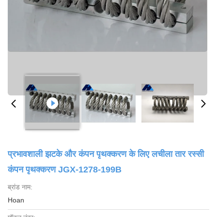
प्रभावशाली झटके और कंपन पृथक्करण के लिए लचीला तार रस्सी
कंपन पृथक्करण JGX-1278-199B
ब्रांड नाम:
Hoan