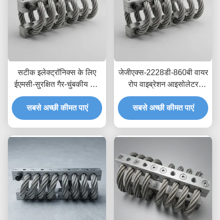
सटीक इलेक्ट्रॉनिक्स के लिए
जेजीएक्स-2228डी-860बी वायर
ईएमसी-सुरक्षित गैर-चुंबकीय तार
रोप वाइब्रेशन आइसोलेटर
रस्सी आइसोलेटर JGX-
स्टेनलेस स्टील लंबी सेवा जीवन
2228D-665B क्षणिक शॉक
सबसे अच्छी कीमत पाएं
औद्योगिक शॉक एब्जॉर्बर
सबसे अच्छी कीमत पाएं
डिसिपेशन माउंट