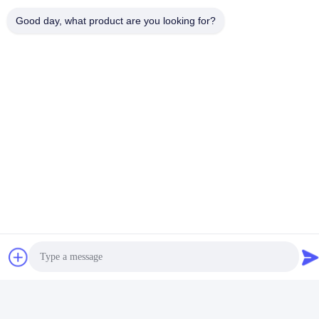
Good day, what product are you looking for?
sales@hoanindustry.com
कार्य समय
8:00-18:00
हमारा पता
कंपनी का पता
F7, बिल्डिंग 2, शिनकाई इंडस्ट्रियल पार्क, जिने 2nd रोड, हाई-टेक ज़ोन, शीआन
कारखाने का पता
F7, बिल्डिंग 2, शिनकाई इंडस्ट्रियल पार्क, जिने 2nd रोड, हाई-टेक ज़ोन, शीआन
टेलीफोन
86--18740357801