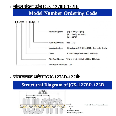
मॉडल संख्या कोड
JGX-1278D-122B
:
संरचनात्मक आरेख
JGX-1278D-
122
बी
: