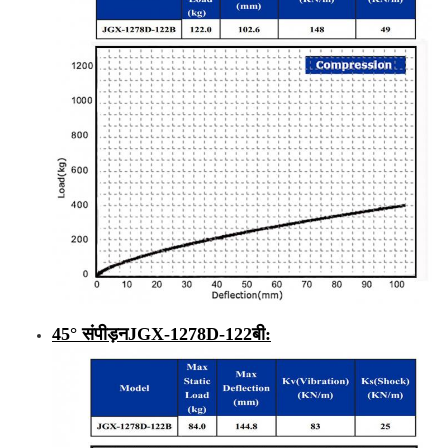
45° संपीड़न
JGX-1278D-
122
बी
: