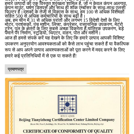
हमारे उत्पादों की एक विस्तृत श्रृंखला शामिल है, जो न केवल कंपन अलगाव,
कंपन माउंट, घर्षण डिमपर्स और साथ ही शॉक एम्बॉसर के साथ-साथ एलसी
फिल्टर हैं।दशकों के तेजी से विकास के साथ, हम 100 से अधिक विशेषज्ञों
सहित 500 से अधिक कर्मचारियों के साथ बढ़ी है।
अब, हम चीन में 31 से अधिक प्रांतों और लगभग 15 विदेशी देशों के लिए
मोटर, प्रशंसकों, पंच मशीन, लिफ्ट, कंप्रेसर, रासायनिक उपकरण, मेट्रो
ट्रेन, पुल के क्षेत्रों के लिए सबसे अच्छा विक्रेता हैं,यांत्रिक उपकरण, बड़े
पैमाने पर निर्माण, स्टूडियो, थिएटर, वाहन, पोत और मशीनें।
आज ही हमसे संपर्क करें यह देखने के लिए कि हमारे उत्पाद आपकी विशिष्ट
उपकरण अनुप्रयोग आवश्यकताओं को कैसे लाभ पहुंचा सकते हैं या वैकल्पिक
रूप से आप अपने उत्पाद आवश्यकताओं को पूरा करने में मदद करने के लिए
हमारे कई प्रतिनिधियों में से एक पा सकते हैं!
प्रमाणपत्र