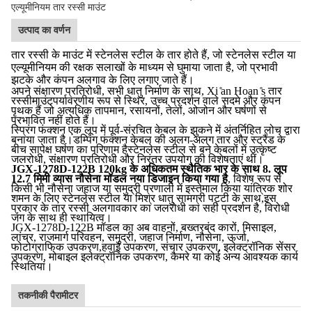
एल्यूमीनियम तार रस्सी माउंट
उत्पाद का वर्णन
तार रस्सी के माउंट में स्टेनलेस स्टील के तार होते हैं, जो स्टेनलेस स्टील या
एल्यूमीनियम की रक्षक सलाखों के माध्यम से घुमाया जाता है, जो प्रभावी
झटके और कंपन अलगाव के लिए लगाए जाते हैं।
अपने संक्षारण प्रतिरोधी, सभी धातु निर्माण के साथ, Xi ̊an Hoan ̊s तार
रस्सी
माउंट
पर्यावरणीय रूप से स्थिर, उच्च प्रदर्शन वाले सदमे और कंपन
पृथक हैं जो अत्यधिक तापमान, रसायनों, तेलों, ओजोन और घर्षणों से
प्रभावित नहीं होते हैं।
स्प्रिंग फंक्शन एक लूप में पूर्व-संरचित केबल के झुकने में अंतर्निहित लोच द्वारा
बनाया जाता है।डम्पिंग फंक्शन केबल की अलग-अलग तार और स्ट्रैंड के
बीच सापेक्ष घर्षण का परिणाम हैस्टेनलेस स्टील से बने केबलों में उत्कृष्ट
जलरोधी, संक्षारण प्रतिरोधी और निरंतर उपयोग की विशेषताएं थीं।
JGX-1278D-122B 120kg के अधिकतम स्थैतिक भार के साथ 8. लूप
12.7 मिमी व्यास नौसेना मॉडल नया डिजाइन किया गया है
, विशेष रूप से
किसी भी नौसेना जहाज या समुद्री प्रणाली में इस्तेमाल किया यांत्रिक शोर
शमन के लिए स्टेनलेस स्टील या मिश्र धातु सामग्री पट्टी के साथ,इस
प्रकार के तार रस्सी अलगावकार का जलरोधी का सही प्रदर्शन है, विरोधी
जंग के साथ ही स्थायित्व।
JGX-1278D-122B मॉडल का अब वाहनों, बख्तरबंद कारों, मिसाइल,
लांचर, राजमार्ग परिवहन, समुद्री, जहाज निर्माण, नौसेना, ऊर्जा,
फोटोग्राफिक उपकरण,हवाई उपकरण, संचार उपकरण, इलेक्ट्रॉनिक सेंसर
उपकरण, मोबाइल इलेक्ट्रॉनिक उपकरण, कैमरे या कोई अन्य आवश्यक कार्य
स्थितियां।
तकनीकी पैरामीटर