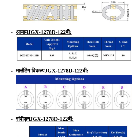
आयाम
JGX-1278D-
122
बी
:
माउंटिंग विकल्प
JGX-1278D-
122
बी
:
संपीड़न
JGX-1278D-
122
बी
: