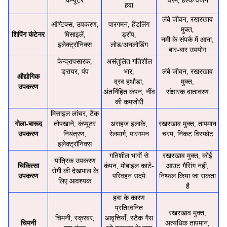
कंप्यूटर
चरम, हल्के वजन
हवा
लंबे जीवन, रखरखाव
ऑप्टिक्स, उपकरण,
पारगमन, हैंडलिंग
मुक्त,
शिपिंग कंटेनर
मिसाइलें,
ड्रॉप,
नमी के संपर्क में आना,
इलेक्ट्रॉनिक्स
लोड/अनलोडिंग
बार-बार उपयोग
केन्द्रापसारक,
असंतुलित गतिशील
ड्रायर, पंप
भार,
लंबे जीवन, रखरखाव
औद्योगिक
द्रव हथौड़ा,
मुक्त,
उपकरण
अंतर्निहित कंपन, नींव
संक्षारक वातावरण
की कमजोरी
मिसाइल लांचर, टैंक
गोला-बारूद
तोपखाने, कंप्यूटर
असहज इलाके,
रखरखाव मुक्त, तापमान
उपकरण
नियंत्रण,
रेलमार्ग, पारगमन
चरम, निकट विस्फोट
इलेक्ट्रॉनिक्स
गतिशील भागों से
रखरखाव मुक्त, कोई
यांत्रिक उपकरण
चिकित्सा
कंपन, मोबाइल कार्ट-
आउट गैसिंग नहीं,
रोगी की देखभाल के
उपकरण
परिवहन सदमे
निष्फल किया जा सकता
लिए आवश्यक
है
हवा के कारण
प्रतिध्वनित
रखरखाव मुक्त,
चिमनी, स्क्रबर,
आवृत्तियाँ, स्टैक गैस
चिमनी
अत्यधिक तापमान,