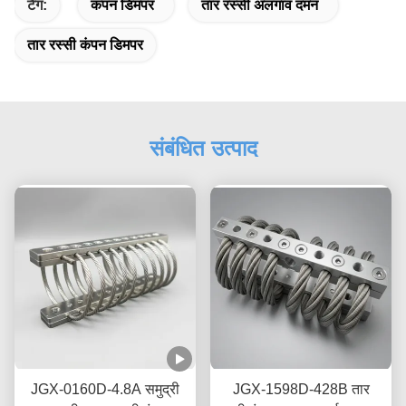
टैग:
कंपन डिमपर
तार रस्सी अलगाव दमन
तार रस्सी कंपन डिमपर
संबंधित उत्पाद
JGX-0160D-4.8A समुद्री
JGX-1598D-428B तार