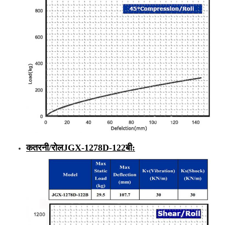
कतरनी/रोल
JGX-1278D-
122
बी
: