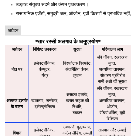
उत्कृष्ट संयुक्त सदमे और कंपन पृथक्करण।
रासायनिक एजेंटों, समुद्री जल, ओजोन, यूवी किरणों से प्रभावित नहीं,
आवेदन
*
तार रस्सी अलगाव के अनुप्रयोग
*
आवेदन
विशिष्ट उपकरण
सुरक्षा
परिचालन लाभ
लंबे जीवन, रखरखाव
इलेक्ट्रॉनिक्स,
विस्फोटक विस्फोट,
मुक्त,
पोत पर
कंप्यूटर,
अंतर्निहित कंपन,
अत्यधिक तापमान,
यंत्र
तूफान
संक्षारण प्रतिरोध
सभी अक्षों की सुरक्षा
लंबे जीवन, रखरखाव
असहज इलाके,
मुक्त,
असहज इलाके
उपकरण, जनरेटर,
खराब सड़क की
अत्यधिक तापमान,
के वाहन
इलेक्ट्रॉनिक्स
स्थिति,
ओजोन,
टक्कर
रेडियोधर्मिता, यूवी
विकिरण
उच्च-जी युद्धाभ्यास,
इलेक्ट्रॉनिक्स,
तापमान और ऊंचाई
विमान
कठिन लैंडिंग, उथली