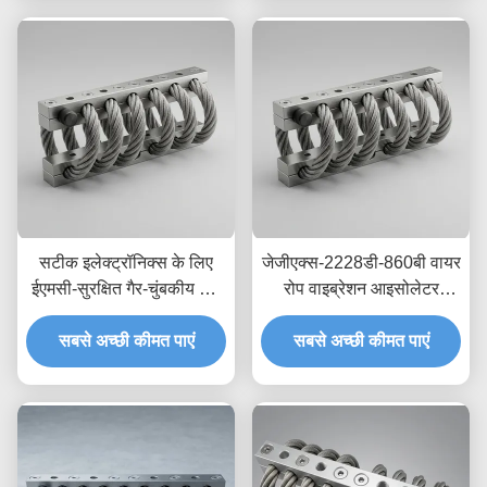
सटीक इलेक्ट्रॉनिक्स के लिए
जेजीएक्स-2228डी-860बी वायर
ईएमसी-सुरक्षित गैर-चुंबकीय तार
रोप वाइब्रेशन आइसोलेटर
रस्सी आइसोलेटर JGX-
स्टेनलेस स्टील लंबी सेवा जीवन
2228D-665B क्षणिक शॉक
सबसे अच्छी कीमत पाएं
औद्योगिक शॉक एब्जॉर्बर
सबसे अच्छी कीमत पाएं
डिसिपेशन माउंट