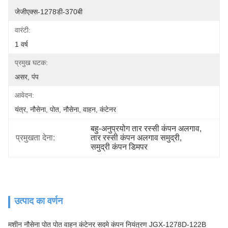
जेजीएक्स-1278डी-370बी
वारंटी:
1 वर्ष
प्रमुख घटक:
असर, पंप
आवेदन:
यंत्र, नौसेना, पोत, नौसेना, वाहन, कंटेनर
बहु-अनुप्रयोग तार रस्सी कंपन अलगाव
, 
प्रमुखता देना:
तार रस्सी कंपन अलगाव समुद्री
, 
समुद्री कंपन डिमपर
उत्पाद का वर्णन
मशीन नौसेना पोत पोत वाहन कंटेनर सदमे कंपन नियंत्रण JGX-1278D-122B