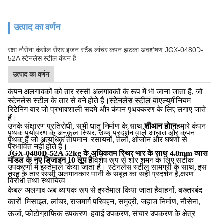
उत्पाद का वर्णन
रक्षा नौसेना कंसोल सेंसर इंजन स्टैंड लांचर कंपन झटका अवशोषण JGX-0480D-
52A स्टेनलेस स्टील कंपन है
उत्पाद का वर्णन
कंपन अलगावकों को तार रस्सी अलगावकों के रूप में भी जाना जाता है, जो
स्टेनलेस स्टील के तार से बने होते हैं।
स्टेनलेस स्टील या
एल्यूमीनियम
रिटेनिंग बार जो प्रभावशाली सदमे और कंपन पृथक्करण के लिए लगाए जाते
हैं।
उनके संक्षारण प्रतिरोधी, सभी धातु निर्माण के साथ,
शीआन होान
हमारे कंपन
पृथक पर्यावरण के अनुकूल स्थिर, उच्च प्रदर्शन वाले आघात और कंपन
पृथक हैं जो अत्यधिक तापमान, रसायनों, तेलों, ओजोन और घर्षणों से
प्रभावित नहीं होते हैं।
JGX-0480D-52A 52kg के अधिकतम स्थिर भार के साथ 4.8mm व्यास
मॉडल के नए डिजाइन 10 लूप है
विशेष रूप से शोर शमन के लिए सटीक
उपकरणों में इस्तेमाल किया जाता है। स्टेनलेस स्टील सामग्री के साथ, इस
तरह के तार रस्सी अलगावकार पानी के सबूत का सही प्रदर्शन है,क्षरण
विरोधी तथा स्थायित्व.
केबल अलगाव अब व्यापक रूप से इस्तेमाल किया जाता है
वाहनों, बख्तरबंद
कारों, मिसाइल, लांचर, राजमार्ग परिवहन, समुद्री, जहाज निर्माण, नौसेना,
ऊर्जा, फोटोग्राफिक उपकरण, हवाई उपकरण, संचार उपकरण के क्षेत्र