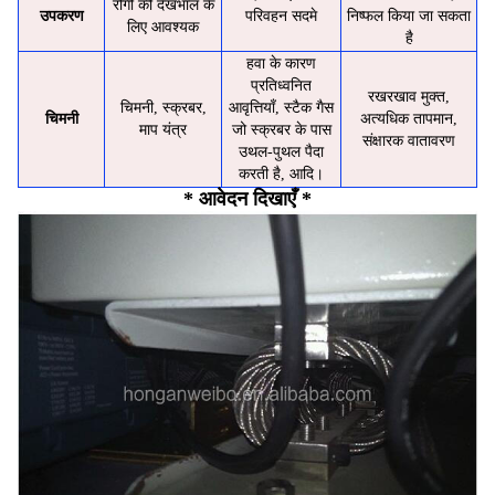
रोगी की देखभाल के
उपकरण
परिवहन सदमे
निष्फल किया जा सकता
लिए आवश्यक
है
हवा के कारण
प्रतिध्वनित
रखरखाव मुक्त,
चिमनी, स्क्रबर,
आवृत्तियाँ, स्टैक गैस
चिमनी
अत्यधिक तापमान,
माप यंत्र
जो स्क्रबर के पास
संक्षारक वातावरण
उथल-पुथल पैदा
करती है, आदि।
* आवेदन दिखाएँ *