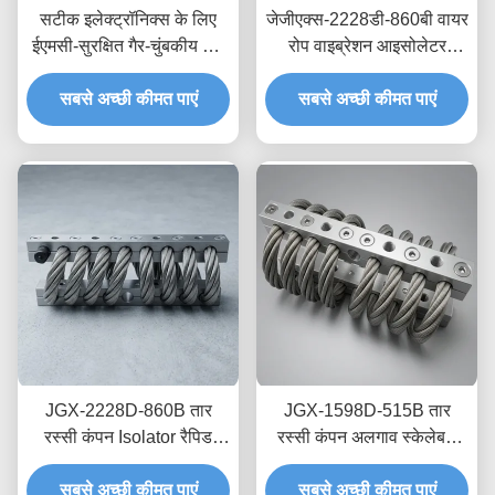
सटीक इलेक्ट्रॉनिक्स के लिए
जेजीएक्स-2228डी-860बी वायर
ईएमसी-सुरक्षित गैर-चुंबकीय तार
रोप वाइब्रेशन आइसोलेटर
रस्सी आइसोलेटर JGX-
स्टेनलेस स्टील लंबी सेवा जीवन
2228D-665B क्षणिक शॉक
सबसे अच्छी कीमत पाएं
औद्योगिक शॉक एब्जॉर्बर
सबसे अच्छी कीमत पाएं
डिसिपेशन माउंट
JGX-2228D-860B तार
JGX-1598D-515B तार
रस्सी कंपन Isolator रैपिड
रस्सी कंपन अलगाव स्केलेबल
प्रोटोटाइपिंग त्वरित विधानसभा
लोड क्षमता और संरचना-बोर्न शोर
अनुकूलन Shock Mount
सबसे अच्छी कीमत पाएं
सबसे अच्छी कीमत पाएं
अलगाव प्रदान