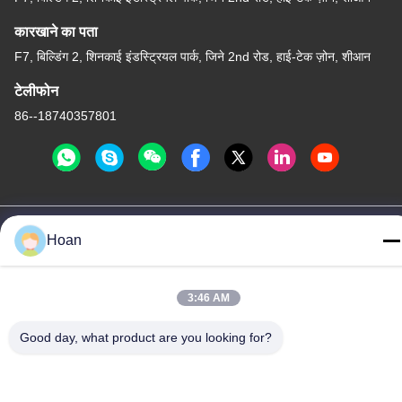
कारखाने का पता
F7, बिल्डिंग 2, शिनकाई इंडस्ट्रियल पार्क, जिने 2nd रोड, हाई-टेक ज़ोन, शीआन
टेलीफोन
86--18740357801
चीन अच्छी गुणवत्ता तार रस्सी कंपन अलगाव आपूर्तिकर्ता. कॉपीराइट © 2024-2026
Hoan
Xi'an Hoan Microwave Co., Ltd. . सर्वाधिकार सुरक्षित।
गोपनीयता नीति
|
साइटमैप
3:46 AM
Good day, what product are you looking for?