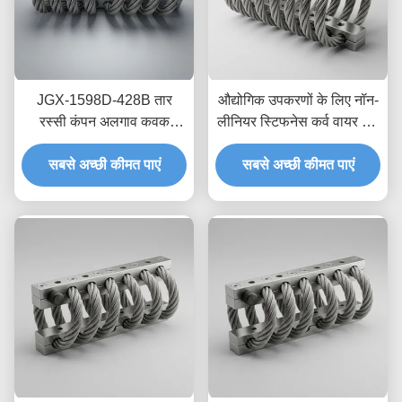
JGX-1598D-428B तार
औद्योगिक उपकरणों के लिए नॉन-
रस्सी कंपन अलगाव कवक
लीनियर स्टिफनेस कर्व वायर रोप
रासायनिक धोने प्रतिरोधी
आइसोलेटर JGX-2228D-
स्टेनलेस स्टील अलगाव माउंट
सबसे अच्छी कीमत पाएं
665B इको-फ्रेंडली ऑल-मेटल
सबसे अच्छी कीमत पाएं
माउंट