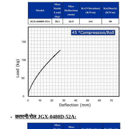
कतरनी/रोल
JGX-0480D-52A
: