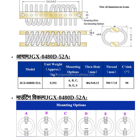
आयाम
JGX-0480D-52A
:
माउंटिंग विकल्प
JGX-0480D-52A
: