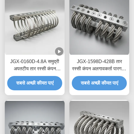
JGX-0160D-4.8A समुद्री
JGX-1598D-428B तार
अपतटीय तार रस्सी कंपन
रस्सी कंपन अलगावकर्ता पारगमन
आइसोलेटर रखरखाव-मुक्त
नौवहन सुरक्षा के लिए शून्य क्रीप
स्टेनलेस स्टील शॉक माउंट
सबसे अच्छी कीमत पाएं
सबसे अच्छी कीमत पाएं
तेल मुक्त घर्षण डिम्पिंग