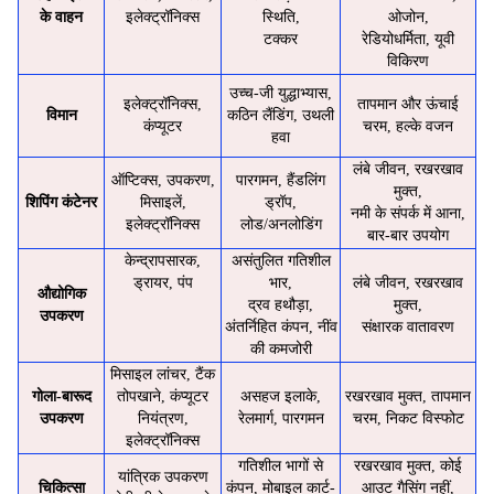
के वाहन
इलेक्ट्रॉनिक्स
स्थिति,
ओजोन,
टक्कर
रेडियोधर्मिता, यूवी
विकिरण
उच्च-जी युद्धाभ्यास,
इलेक्ट्रॉनिक्स,
तापमान और ऊंचाई
विमान
कठिन लैंडिंग, उथली
कंप्यूटर
चरम, हल्के वजन
हवा
लंबे जीवन, रखरखाव
ऑप्टिक्स, उपकरण,
पारगमन, हैंडलिंग
मुक्त,
शिपिंग कंटेनर
मिसाइलें,
ड्रॉप,
नमी के संपर्क में आना,
इलेक्ट्रॉनिक्स
लोड/अनलोडिंग
बार-बार उपयोग
केन्द्रापसारक,
असंतुलित गतिशील
ड्रायर, पंप
भार,
लंबे जीवन, रखरखाव
औद्योगिक
द्रव हथौड़ा,
मुक्त,
उपकरण
अंतर्निहित कंपन, नींव
संक्षारक वातावरण
की कमजोरी
मिसाइल लांचर, टैंक
गोला-बारूद
तोपखाने, कंप्यूटर
असहज इलाके,
रखरखाव मुक्त, तापमान
उपकरण
नियंत्रण,
रेलमार्ग, पारगमन
चरम, निकट विस्फोट
इलेक्ट्रॉनिक्स
गतिशील भागों से
रखरखाव मुक्त, कोई
यांत्रिक उपकरण
चिकित्सा
कंपन, मोबाइल कार्ट-
आउट गैसिंग नहीं,