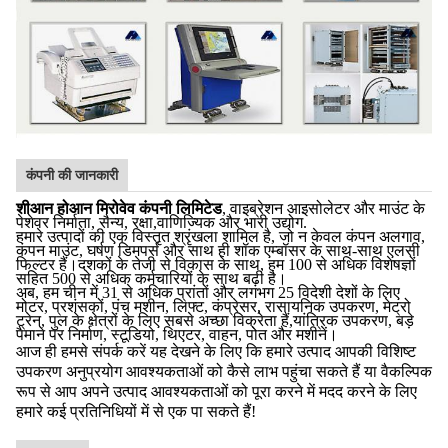
कंपनी की जानकारी
शीआन होआन मिरोवेव कंपनी लिमिटेड
, वाइब्रेशन आइसोलेटर और माउंट के
पेशेवर निर्माता, सैन्य, रक्षा,वाणिज्यिक और भारी उद्योग.
हमारे उत्पादों की एक विस्तृत श्रृंखला शामिल है, जो न केवल कंपन अलगाव,
कंपन माउंट, घर्षण डिमपर्स और साथ ही शॉक एम्बॉसर के साथ-साथ एलसी
फिल्टर हैं।दशकों के तेजी से विकास के साथ, हम 100 से अधिक विशेषज्ञों
सहित 500 से अधिक कर्मचारियों के साथ बढ़ी है।
अब, हम चीन में 31 से अधिक प्रांतों और लगभग 25 विदेशी देशों के लिए
मोटर, प्रशंसकों, पंच मशीन, लिफ्ट, कंप्रेसर, रासायनिक उपकरण, मेट्रो
ट्रेन, पुल के क्षेत्रों के लिए सबसे अच्छा विक्रेता हैं,यांत्रिक उपकरण, बड़े
पैमाने पर निर्माण, स्टूडियो, थिएटर, वाहन, पोत और मशीनें।
आज ही हमसे संपर्क करें यह देखने के लिए कि हमारे उत्पाद आपकी विशिष्ट
उपकरण अनुप्रयोग आवश्यकताओं को कैसे लाभ पहुंचा सकते हैं या वैकल्पिक
रूप से आप अपने उत्पाद आवश्यकताओं को पूरा करने में मदद करने के लिए
हमारे कई प्रतिनिधियों में से एक पा सकते हैं!