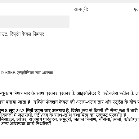
सामग्री:
एल
ाउंट
, 
स्प्रिंग केबल डिमपर
28D-665B एल्यूमीनियम तार अलगाव
नतम स्थिर भार के साथ प्रकार प्रकार के आइसोलेटर है।स्टेनलेस स्टील के त
च द्वारा बनाया जाता है।डम्पिंग फंक्शन केबल की अलग-अलग तार और स्ट्रैंड के बीच सापे
 लूप 22.2 मिमी व्यास तार अलगाव है
, विशेष रूप से किसी भी सैन्य रक्षा में
कर्ता में जलरोधी, एंटी-जंग के साथ-साथ स्थायित्व का उत्कृष्ट प्रदर्शन है।
, मिसाइल, लांचर, राजमार्ग परिवहन, समुद्री, जहाज निर्माण, नौसेना, ऊर्जा, फोटोग
ी अन्य आवश्यक कार्य स्थितियों।