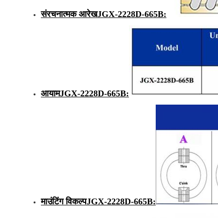
संरचनात्मक आरेख
JGX-2228D-665B
:
आयाम
JGX-2228D-665B
:
माउंटिंग विकल्प
JGX-2228D-665B
: