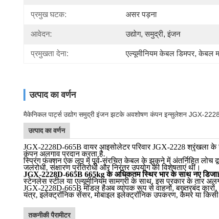
प्रमुख घटक:
असर पड़ना
आवेदन:
उद्योग, समुद्री, इंजन
प्रमुखता देना:
एल्यूमीनियम केबल डिमपर
, 
केबल म
उत्पाद का वर्णन
मैकेनिकल पार्ट्स उद्योग समुद्री इंजन झटके अवशोषण कंपन इन्सुलेशन JGX-22
उत्पाद का वर्णन
JGX-2228D-665B वायर आइसोलेटर परिवार JGX-2228 श्रृंखला के न्यू
कंपन अलगाव प्रदान करता है.
स्प्रिंग फंक्शन एक लूप में पूर्व-संरचित केबल के झुकने में अंतर्निहित लो
जलरोधी, संक्षारण प्रतिरोधी और निरंतर उपयोग की विशेषताएं थीं।
JGX-2228D-665B 665kg के अधिकतम स्थिर भार के साथ नए डिजाइन 8
स्टेनलेस स्टील या एल्यूमीनियम सामग्री के साथ, इस प्रकार के तार अलगाव
JGX-2228D-665B मॉडल है
अब व्यापक रूप से वाहनों, बख्तरबंद कारों
यंत्र, इलेक्ट्रॉनिक सेंसर, मोबाइल इलेक्ट्रॉनिक उपकरण, कैमरे या किस
तकनीकी पैरामीटर