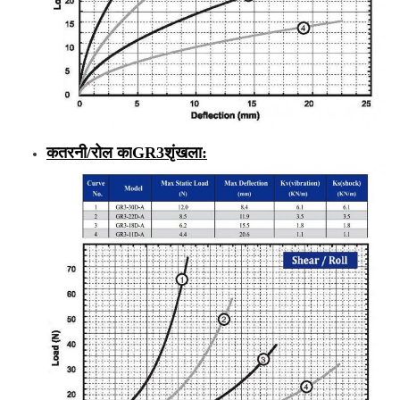
कतरनी/रोल का
GR3
शृंखला
: