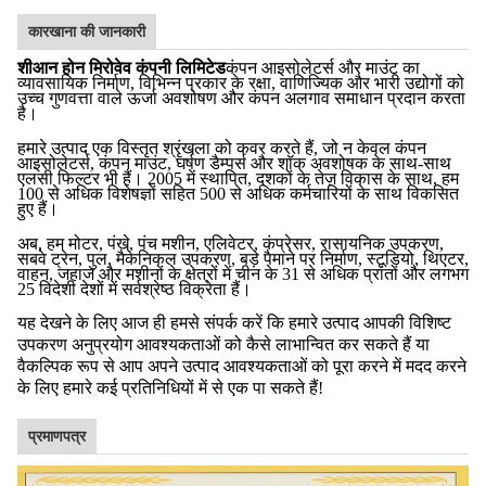
कारखाना की जानकारी
शीआन होन मिरोवेव कंपनी लिमिटेड
कंपन आइसोलेटर्स और माउंट का
व्यावसायिक निर्माण, विभिन्न प्रकार के रक्षा, वाणिज्यिक और भारी उद्योगों को
उच्च गुणवत्ता वाले ऊर्जा अवशोषण और कंपन अलगाव समाधान प्रदान करता
है।
हमारे उत्पाद एक विस्तृत श्रृंखला को कवर करते हैं, जो न केवल कंपन
आइसोलेटर्स, कंपन माउंट, घर्षण डैम्पर्स और शॉक अवशोषक के साथ-साथ
एलसी फिल्टर भी हैं। 2005 में स्थापित, दशकों के तेज़ विकास के साथ, हम
100 से अधिक विशेषज्ञों सहित 500 से अधिक कर्मचारियों के साथ विकसित
हुए हैं।
अब, हम मोटर, पंखे, पंच मशीन, एलिवेटर, कंप्रेसर, रासायनिक उपकरण,
सबवे ट्रेन, पुल, मैकेनिकल उपकरण, बड़े पैमाने पर निर्माण, स्टूडियो, थिएटर,
वाहन, जहाज और मशीनों के क्षेत्रों में चीन के 31 से अधिक प्रांतों और लगभग
25 विदेशी देशों में सर्वश्रेष्ठ विक्रेता हैं।
यह देखने के लिए आज ही हमसे संपर्क करें कि हमारे उत्पाद आपकी विशिष्ट
उपकरण अनुप्रयोग आवश्यकताओं को कैसे लाभान्वित कर सकते हैं या
वैकल्पिक रूप से आप अपने उत्पाद आवश्यकताओं को पूरा करने में मदद करने
के लिए हमारे कई प्रतिनिधियों में से एक पा सकते हैं!
प्रमाणपत्र