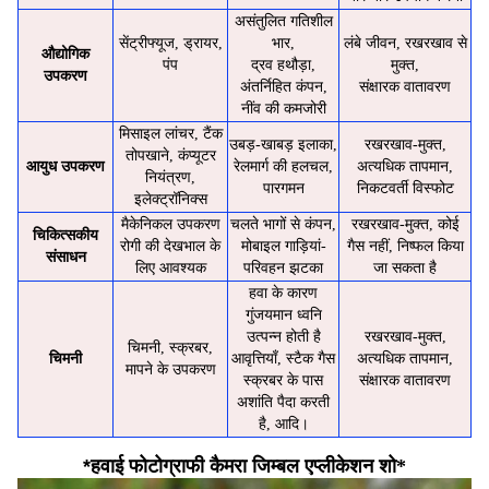
असंतुलित गतिशील
सेंट्रीफ्यूज, ड्रायर,
भार,
लंबे जीवन, रखरखाव से
औद्योगिक
पंप
द्रव हथौड़ा,
मुक्त,
उपकरण
अंतर्निहित कंपन,
संक्षारक वातावरण
नींव की कमजोरी
मिसाइल लांचर, टैंक
उबड़-खाबड़ इलाका,
रखरखाव-मुक्त,
तोपखाने, कंप्यूटर
आयुध उपकरण
रेलमार्ग की हलचल,
अत्यधिक तापमान,
नियंत्रण,
पारगमन
निकटवर्ती विस्फोट
इलेक्ट्रॉनिक्स
मैकेनिकल उपकरण
चलते भागों से कंपन,
रखरखाव-मुक्त, कोई
चिकित्सकीय
रोगी की देखभाल के
मोबाइल गाड़ियां-
गैस नहीं, निष्फल किया
संसाधन
लिए आवश्यक
परिवहन झटका
जा सकता है
हवा के कारण
गुंजयमान ध्वनि
उत्पन्न होती है
रखरखाव-मुक्त,
चिमनी, स्क्रबर,
चिमनी
आवृत्तियाँ, स्टैक गैस
अत्यधिक तापमान,
मापने के उपकरण
स्क्रबर के पास
संक्षारक वातावरण
अशांति पैदा करती
है, आदि।
*
हवाई फोटोग्राफी कैमरा जिम्बल एप्लीकेशन शो*