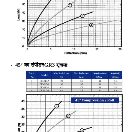
45° का संपीड़न
GR3
शृंखला
: