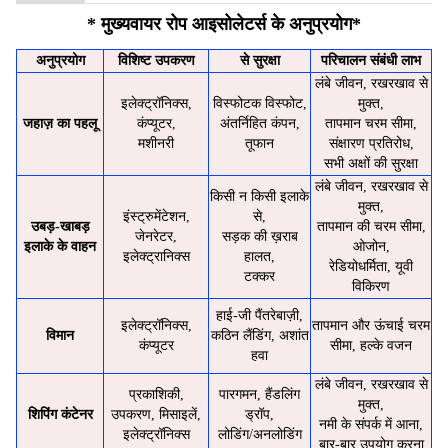
* मुख्य
वायर रोप आइसोलेटर्स के अनुप्रयोग
*
अनुप्रयोग
विशिष्ट उपकरण
से सुरक्षा
परिचालन संबंधी लाभ
लंबे जीवन, रखरखाव से
इलेक्ट्रॉनिक्स,
विस्फोटक विस्फोट,
मुक्त,
जहाज़ का पहलू
कंप्यूटर,
अंतर्निहित कंपन,
तापमान चरम सीमा,
मशीनरी
तूफान
संक्षारण प्रतिरोध,
सभी अक्षों की सुरक्षा
लंबे जीवन, रखरखाव से
किसी न किसी इलाके
मुक्त,
इंस्ट्रुमेंटेशन,
से,
उबड़-खाबड़
तापमान की चरम सीमा,
जेनरेटर,
सड़क की ख़राब
इलाके के वाहन
ओजोन,
इलेक्ट्रानिक्स
हालत,
रेडियोधर्मिता, यूवी
टक्कर
विकिरण
हाई-जी पैंतरेबाज़ी,
इलेक्ट्रॉनिक्स,
तापमान और ऊंचाई चरम
विमान
कठिन लैंडिंग, अशांत
कंप्यूटर
सीमा, हल्के वजन
हवा
लंबे जीवन, रखरखाव से
प्रकाशिकी,
पारगमन, हैंडलिंग
मुक्त,
शिपिंग कंटेनर
उपकरण, मिसाइलें,
ड्रॉप,
नमी के संपर्क में आना,
इलेक्ट्रॉनिक्स
लोडिंग/अनलोडिंग
बार-बार उपयोग करना