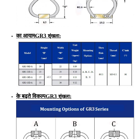
का आयाम
GR3
शृंखला
:
के बढ़ते विकल्प
GR3
शृंखला
: