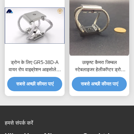
ड्रोन के लिए GR5-38D-A
उत्कृष्ट कैमरा जिम्बल
वायर रोप वाइब्रेशन आइसोलेटर
स्टेबलाइजर हेलीकॉप्टर ड्रोन
3.5-2000KG भार
शॉक कंपन इन्सुलेशन GR4
सबसे अच्छी कीमत पाएं
स्टेनलेस स्टील कैमरा कंपन
सबसे अच्छी कीमत पाएं
आइसोल
हमसे संपर्क करें