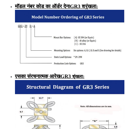
मॉडल नंबर कोड का ऑर्डर देना
GR3 श्रृंखला
:
एस
का संरचनात्मक आरेख
GR3
शृंखला
: