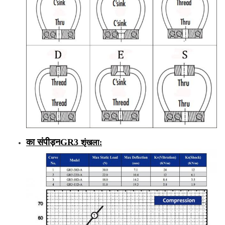
का संपीड़न
GR3
शृंखला
: