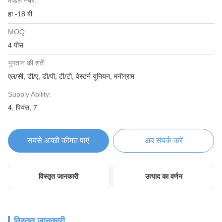
मॉडल नंबर:
हा -18 बी
MOQ:
4 पीस
भुगतान की शर्तें:
एल/सी, डी/ए, डी/पी, टी/टी, वेस्टर्न यूनियन, मनीग्राम
Supply Ability:
4, पियंस, 7
सबसे अच्छी कीमत पाएं
अब संपर्क करें
विस्तृत जानकारी
उत्पाद का वर्णन
विस्तृत जानकारी