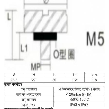
Ø
H
L
L1
एमपी
25.8
27
25
12
18
उत्पाद पैरामीटर
वायु पारगम्यता
4 मिलीलीटर/मिनट एटीपी=1 केपीए
पानी का अवरुद्ध दबाव
-120mbar ((>1M)
लागू तापमान
-50°C-150°C
सुरक्षा स्तर
IP68 या IP67