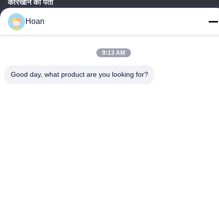
कारखाने का पता
F7, बिल्डिंग 2, शिनकाई इंडस्ट्रियल पार्क, जिने 2nd रोड, हाई-टेक ज़ोन, शीआन
Hoan
टेलीफोन
86--18740357801
9:13 AM
Good day, what product are you looking for?
चीन अच्छी गुणवत्ता तार रस्सी कंपन अलगाव आपूर्तिकर्ता. कॉपीराइट © 2024-2026
Xi'an Hoan Microwave Co., Ltd. . सर्वाधिकार सुरक्षित।
गोपनीयता नीति
|
साइटमैप