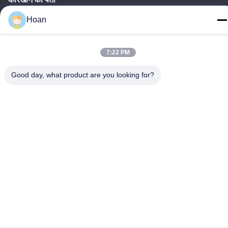
F7, बिल्डिंग 2, शिनकाई इंडस्ट्रियल पार्क, जिने 2nd रोड, हाई-टेक ज़ोन, शीआन
Hoan
टेलीफोन
86--18740357801
7:22 PM
Good day, what product are you looking for?
चीन अच्छी गुणवत्ता तार रस्सी कंपन अलगाव आपूर्तिकर्ता. कॉपीराइट © 2024-2026
Xi'an Hoan Microwave Co., Ltd. . सर्वाधिकार सुरक्षित।
गोपनीयता नीति
|
साइटमैप