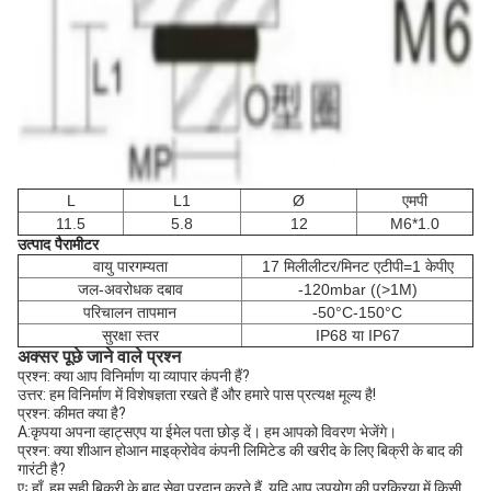
L
L1
Ø
एमपी
11.5
5.8
12
M6*1.0
उत्पाद पैरामीटर
वायु पारगम्यता
17 मिलीलीटर/मिनट एटीपी=1 केपीए
जल-अवरोधक दबाव
-120mbar ((>1M)
परिचालन तापमान
-50°C-150°C
सुरक्षा स्तर
IP68 या IP67
अक्सर पूछे जाने वाले प्रश्न
प्रश्न: क्या आप विनिर्माण या व्यापार कंपनी हैं?
उत्तर: हम विनिर्माण में विशेषज्ञता रखते हैं और हमारे पास प्रत्यक्ष मूल्य है!
प्रश्न: कीमत क्या है?
A:कृपया अपना व्हाट्सएप या ईमेल पता छोड़ दें। हम आपको विवरण भेजेंगे।
प्रश्न: क्या शीआन होआन माइक्रोवेव कंपनी लिमिटेड की खरीद के लिए बिक्री के बाद की
गारंटी है?
एः हाँ, हम सही बिक्री के बाद सेवा प्रदान करते हैं, यदि आप उपयोग की प्रक्रिया में किसी