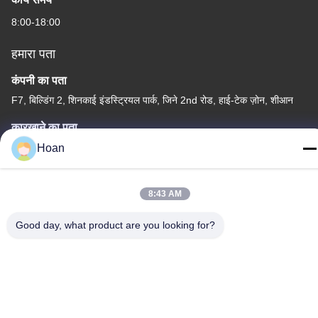
8:00-18:00
हमारा पता
कंपनी का पता
F7, बिल्डिंग 2, शिनकाई इंडस्ट्रियल पार्क, जिने 2nd रोड, हाई-टेक ज़ोन, शीआन
कारखाने का पता
F7, बिल्डिंग 2, शिनकाई इंडस्ट्रियल पार्क, जिने 2nd रोड, हाई-टेक ज़ोन, शीआन
Hoan
टेलीफोन
86--18740357801
8:43 AM
Good day, what product are you looking for?
चीन अच्छी गुणवत्ता तार रस्सी कंपन अलगाव आपूर्तिकर्ता. कॉपीराइट © 2024-2026
Xi'an Hoan Microwave Co., Ltd. . सर्वाधिकार सुरक्षित।
गोपनीयता नीति
|
साइटमैप