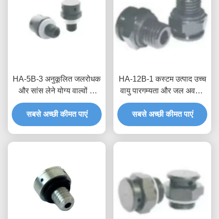
HA-5B-3 अनुकूलित जलरोधक
HA-12B-1 कस्टम उत्पाद उच्च
और सांस लेने योग्य वाल्वों के
वायु पारगम्यता और जल अवरुद्ध
साथ अपने उपकरण को दबाव
दबाव वाले पवन टरबाइन के लिए
अंतर और आर्द्र वातावरण से
सबसे अच्छी कीमत पाएं
जलरोधक सांस लेने योग्य वाल्व
सबसे अच्छी कीमत पाएं
सुरक्षित रखें