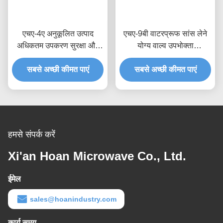
एचए-4ए अनुकूलित उत्पाद
एचए-9बी वाटरप्रूफ सांस लेने
अधिकतम उपकरण सुरक्षा और
योग्य वाल्व उपभोक्ता
वायु दबाव स्थिरता के लिए
इलेक्ट्रॉनिक्स और आईपी68
जलरोधक सांस लेने योग्य वाल्व
सबसे अच्छी कीमत पाएं
स्तर के वाटरप्रूफिंग के लिए
सबसे अच्छी कीमत पाएं
अनुकूलित उत्पाद
हमसे संपर्क करें
Xi'an Hoan Microwave Co., Ltd.
ईमेल
sales@hoanindustry.com
कार्य समय