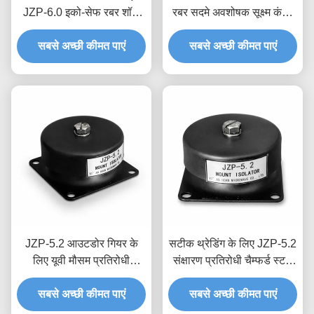
JZP-6.0 इको-सेफ रबर शॉक
रबर सदमे अवशोषक सूक्ष्म कंपन
एब्जॉर्बर स्क्वीक-फ्री सेल्फ-
फिल्टरिंग डिमपर सटीक उपकरण
सबसे अच्छी कीमत पाएं
लुब्रिकेटेड डैम्पर
सबसे अच्छी कीमत पाएं
के लिए
JZP-5.2 आउटडोर गियर के
सटीक थ्रेडिंग के लिए JZP-5.2
लिए यूवी मौसम प्रतिरोधी
संक्षारण प्रतिरोधी चैम्फर्ड स्टड
परिशुद्धता ढाला रबर कंपन
रबर कंपन आइसोलेटर माउंट
आइसोलेटर माउंट शॉक अवशोषक
सबसे अच्छी कीमत पाएं
सबसे अच्छी कीमत पाएं
शॉक अवशोषक माउंट
माउंट