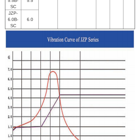
5.5B-
5.5
SC
JZP-
6.0B-
6.0
SC