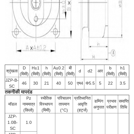
D
H±1
h
A±0.2
बी
b
h1
श्रृंखला
d
d2
आर
(मिमी)
(मिमी)
(मिमी)
(मिमी)
(मिमी)
(मिमी)
(मिमी)
JZP-B-
46
30
21
40
50
एम4
Φ5.5
5
22
3.5
SC
तकनीकी मापदंड
Pz
स्थैतिक
परिचालन
प्रतिध्वनित
डम्पिंग
प्रभाव
समाप्ति
मॉडल
नाममात्र
विस्थापन
तापमान
आवृत्ति
अनुपात
परीक्षण
तिथि
(किलो)
(मिमी)
(°C)
(हर्ट्ज)
JZP-
1.0B-
1.0
SC