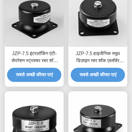
JZP-7.5 इंटरलॉकिंग एंटी-
JZP-7.5 हाइजीनिक स्मूथ
सेपरेशन स्ट्रक्चर रबर शॉक
डिज़ाइन रबर शॉक एब्जॉर्बर
एब्जॉर्बर परमानेंट मोल्डेड लॉट
आसान वॉशडाउन प्रोग्रेसिव
सबसे अच्छी कीमत पाएं
ट्रेसेबिलिटी के साथ
सबसे अच्छी कीमत पाएं
कुशनिंग के साथ