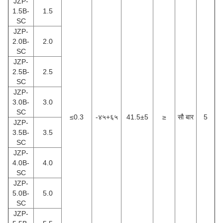
JZP-
1.5B-
1.5
SC
JZP-
2.0B-
2.0
SC
JZP-
2.5B-
2.5
SC
JZP-
3.0B-
3.0
SC
≤0.3
-४५+६५
41.5±5
≥
सौ बार
5
JZP-
3.5B-
3.5
SC
JZP-
4.0B-
4.0
SC
JZP-
5.0B-
5.0
SC
JZP-