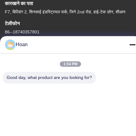
कारखाने का पता
F7, बिल्डिंग 2, शिनकाई इंडस्ट्रियल पार्क, जिने 2nd रोड, हाई-टेक ज़ोन, शीआन
टेलीफोन
86--18740357801
Hoan
1:54 PM
चीन अच्छी गुणवत्ता तार रस्सी कंपन अलगाव आपूर्तिकर्ता. कॉपीराइट © 2024-2026
Xi'an Hoan Microwave Co., Ltd. . सर्वाधिकार सुरक्षित।
Good day, what product are you looking for?
गोपनीयता नीति
|
साइटमैप