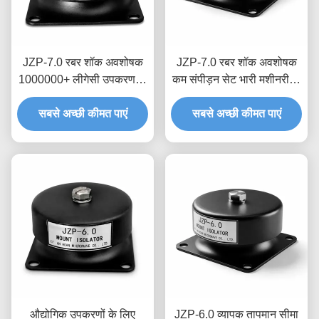
JZP-7.0 रबर शॉक अवशोषक
JZP-7.0 रबर शॉक अवशोषक
1000000+ लीगेसी उपकरण के
कम संपीड़न सेट भारी मशीनरी के
लिए साइकिल थकान परीक्षण
लिए स्थायी लोच अनुकूलित
ड्रॉप-इन रेट्रोफिट डैम्पर
सबसे अच्छी कीमत पाएं
सबसे अच्छी कीमत पाएं
डंपिंग अनुपात
औद्योगिक उपकरणों के लिए
JZP-6.0 व्यापक तापमान सीमा