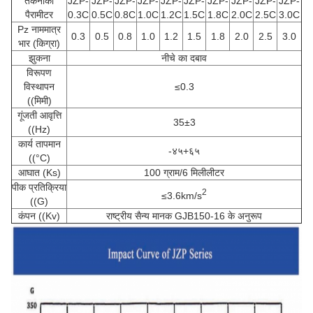
तकनीकी
JZP-
JZP-
JZP-
JZP-
JZP-
JZP-
JZP-
JZP-
JZP-
JZP-
पैरामीटर
0.3C
0.5C
0.8C
1.0C
1.2C
1.5C
1.8C
2.0C
2.5C
3.0C
Pz नाममात्र
0.3
0.5
0.8
1.0
1.2
1.5
1.8
2.0
2.5
3.0
भार (किग्रा)
झुकना
नीचे का दबाव
विरूपण
विस्थापन
≤0.3
((मिमी)
गूंजती आवृत्ति
35±3
((Hz)
कार्य तापमान
-४५+६५
((°C)
आघात (Ks)
100 ग्राम/6 मिलीलीटर
पीक प्रतिक्रिया
2
≤3.6km/s
((G)
कंपन ((Kv)
राष्ट्रीय सैन्य मानक GJB150-16 के अनुरूप