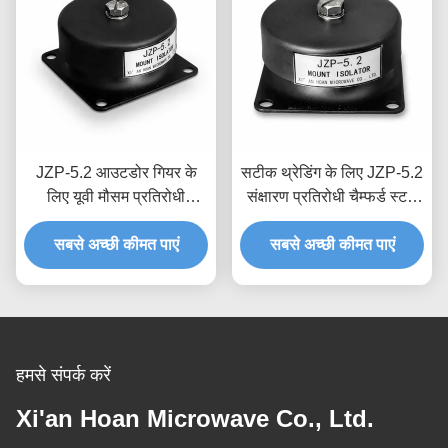
JZP-5.2 आउटडोर गियर के
सटीक थ्रेडिंग के लिए JZP-5.2
लिए यूवी मौसम प्रतिरोधी
संक्षारण प्रतिरोधी चैम्फर्ड स्टड
परिशुद्धता ढाला रबर कंपन
रबर कंपन आइसोलेटर माउंट
आइसोलेटर माउंट शॉक अवशोषक
सबसे अच्छी कीमत पाएं
सबसे अच्छी कीमत पाएं
शॉक अवशोषक माउंट
माउंट
हमसे संपर्क करें
Xi'an Hoan Microwave Co., Ltd.