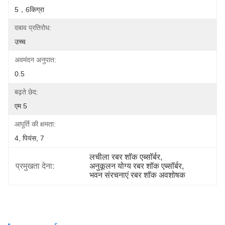
5，6किग्रा
दबाव प्रतिरोध:
उच्च
अवमंदन अनुपात:
0.5
बढ़ते छेद:
एम 5
आपूर्ति की क्षमता:
4, पियंस, 7
लचीला रबर शॉक एब्सॉर्बर
, 
प्रमुखता देना:
अनुकूलन योग्य रबर शॉक एब्सॉर्बर
, 
भवन संरचनाएं रबर शॉक अवशोषक