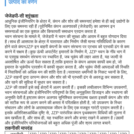
उत्पाद का वर्णन
जेजेडपी-सी श्रृंखला
आधुनिक इंजीनियरिंग के क्षेत्र में, कंपन और शोर की समस्याएं हमेशा से ही कई उद्योगों के
लिए एक समस्या रही हैं।पूर्वनिर्मित कंपन अलगावकों (जेजेडपी) का आगमन इन
समस्याओं का एक कुशल और किफायती समाधान प्रदान करता है.
भवन संरचना के मामले में, जेजेडपी ने भवन की सुरक्षा और आराम में बहुत योगदान दिया
है।साथ ही आसपास के क्षेत्र में यातायात और निर्माण जैसी मानव गतिविधियों के कारण
होने वाले कंपनJZP इन बाहरी कंपनों के भवन संरचना पर प्रभाव को प्रभावी ढंग से कम
करने में सक्षम है।कुछ ऊंची अपार्टमेंट इमारतों के निर्माण में, JZP भवन के नींव भाग में
या प्रमुख समर्थन संरचना पर स्थापित है, जब भूकंप की लहर आता है, यह जल्दी से
अवशोषित और ऊर्जा फैल सकता है,ताकि इमारत के कंपन आयाम काफी कम हो, जो
इमारत के भूकंपीय प्रदर्शन में काफी सुधार करता है, और भूकंप जैसी आपदाओं की स्थिति
में निवासियों को अधिक मन की शांति देता है।यातायात धमनियों के निकट भवनों के लिए,
JZP वाहनों द्वारा उत्पन्न कंपन और शोर को भी प्रभावी ढंग से अवरुद्ध कर सकता है,
और रहने की सुविधा में सुधार कर सकता है।
JZP की ताकतें इसे कई क्षेत्रों में अलग करती हैं। इसकी लचीलापन विभिन्न उपकरणों,
भवन संरचनाओं और इंजीनियरिंग परिदृश्यों के लिए अनुकूलित डिजाइन और स्थापना की
अनुमति देती है,इष्टतम कंपन अलगाव सुनिश्चित करनाउच्च दक्षता इसकी कंपन और शोर
को सटीक रूप से अलग करने की क्षमता में परिलक्षित होती है, जो उपकरण के स्थिर
संचालन और लोगों के आरामदायक जीवन के लिए एक मजबूत गारंटी प्रदान करती है।
इसके अतिरिक्तआर्थिक दृष्टि से, JZP पारंपरिक कंपन पृथक्करण विधियों की तुलना में
कम खर्चीला है, और साथ ही, यह स्थापित करने और बनाए रखने में आसान है।उद्यमों
और इंजीनियरिंग परियोजनाओं को बहुत अधिक पूंजी और श्रम लागत बचाने.
तकनीकी मापदंड