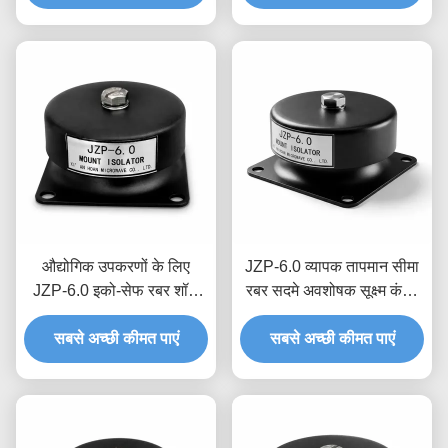
औद्योगिक उपकरणों के लिए
JZP-6.0 व्यापक तापमान सीमा
JZP-6.0 इको-सेफ रबर शॉक
रबर सदमे अवशोषक सूक्ष्म कंपन
एब्जॉर्बर स्क्वीक-फ्री सेल्फ-
फिल्टरिंग डिमपर सटीक उपकरण
सबसे अच्छी कीमत पाएं
लुब्रिकेटेड डैम्पर
सबसे अच्छी कीमत पाएं
के लिए