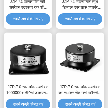
JZP-7.5 इंटरलॉकिंग एंटी-
JZP-7.5 हाइजीनिक स्मूथ
सेपरेशन स्ट्रक्चर रबर शॉक
डिज़ाइन रबर शॉक एब्जॉर्बर
एब्जॉर्बर परमानेंट मोल्डेड लॉट
आसान वॉशडाउन प्रोग्रेसिव
सबसे अच्छी कीमत पाएं
ट्रेसेबिलिटी के साथ
सबसे अच्छी कीमत पाएं
कुशनिंग के साथ
JZP-7.0 रबर शॉक अवशोषक
JZP-7.0 रबर शॉक अवशोषक
1000000+ लीगेसी उपकरण के
कम संपीड़न सेट भारी मशीनरी के
लिए साइकिल थकान परीक्षण
लिए स्थायी लोच अनुकूलित
ड्रॉप-इन रेट्रोफिट डैम्पर
सबसे अच्छी कीमत पाएं
सबसे अच्छी कीमत पाएं
डंपिंग अनुपात