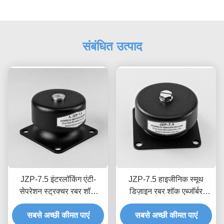
संबंधित उत्पाद
JZP-7.5 इंटरलॉकिंग एंटी-
JZP-7.5 हाइजीनिक स्मूथ
सेपरेशन स्ट्रक्चर रबर शॉक
डिज़ाइन रबर शॉक एब्जॉर्बर
एब्जॉर्बर परमानेंट मोल्डेड लॉट
आसान वॉशडाउन प्रोग्रेसिव
सबसे अच्छी कीमत पाएं
ट्रेसेबिलिटी के साथ
सबसे अच्छी कीमत पाएं
कुशनिंग के साथ