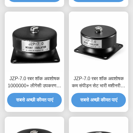
JZP-7.0 रबर शॉक अवशोषक
JZP-7.0 रबर शॉक अवशोषक
1000000+ लीगेसी उपकरण के
कम संपीड़न सेट भारी मशीनरी के
लिए साइकिल थकान परीक्षण
लिए स्थायी लोच अनुकूलित
ड्रॉप-इन रेट्रोफिट डैम्पर
सबसे अच्छी कीमत पाएं
सबसे अच्छी कीमत पाएं
डंपिंग अनुपात