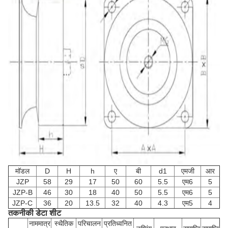
मॉडल
D
H
h
ए
बी
d1
एमजी
आर
JZP
58
29
17
50
60
5.5
एम6
5
JZP-B
46
30
18
40
50
5.5
एम6
5
JZP-C
36
20
13.5
32
40
4.3
एम5
4
तकनीकी डेटा शीट
नाममात्र
स्थैतिक
परिचालन
प्रतिध्वनित