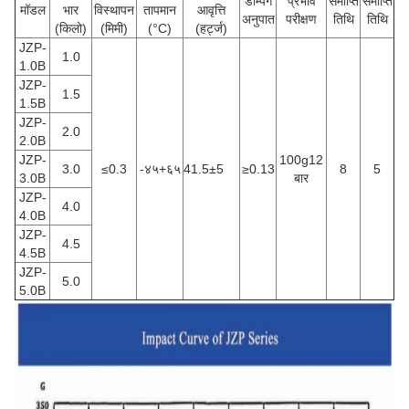
डम्पिंग
प्रभाव
समाप्ति
समाप्ति
मॉडल
भार
विस्थापन
तापमान
आवृत्ति
अनुपात
परीक्षण
तिथि
तिथि
(किलो)
(मिमी)
(°C)
(हर्ट्ज)
JZP-
1.0
1.0B
JZP-
1.5
1.5B
JZP-
2.0
2.0B
JZP-
100g12
3.0
≤0.3
-४५+६५
41.5±5
≥0.13
8
5
3.0B
बार
JZP-
4.0
4.0B
JZP-
4.5
4.5B
JZP-
5.0
5.0B