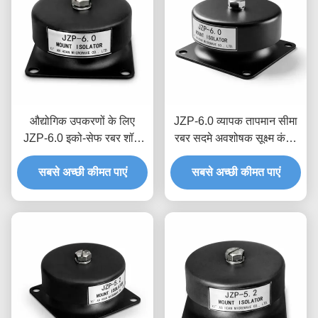
औद्योगिक उपकरणों के लिए
JZP-6.0 व्यापक तापमान सीमा
JZP-6.0 इको-सेफ रबर शॉक
रबर सदमे अवशोषक सूक्ष्म कंपन
एब्जॉर्बर स्क्वीक-फ्री सेल्फ-
फिल्टरिंग डिमपर सटीक उपकरण
सबसे अच्छी कीमत पाएं
लुब्रिकेटेड डैम्पर
सबसे अच्छी कीमत पाएं
के लिए