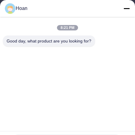
Hoan
कार्य समय
8:00-18:00
8:21 PM
हमारा पता
Good day, what product are you looking for?
कंपनी का पता
F7, बिल्डिंग 2, शिनकाई इंडस्ट्रियल पार्क, जिने 2nd रोड, हाई-टेक ज़ोन, शीआन
कारखाने का पता
F7, बिल्डिंग 2, शिनकाई इंडस्ट्रियल पार्क, जिने 2nd रोड, हाई-टेक ज़ोन, शीआन
टेलीफोन
86--18740357801
चीन अच्छी गुणवत्ता तार रस्सी कंपन अलगाव आपूर्तिकर्ता. कॉपीराइट © 2024-2026
Xi'an Hoan Microwave Co., Ltd. . सर्वाधिकार सुरक्षित।