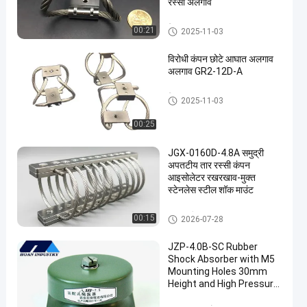
रस्सी अलगाव
जिम्बल कंपन पृथक
00:21
2025-11-03
विरोधी कंपन छोटे आघात अलगाव
अलगाव GR2-12D-A
जिम्बल कंपन पृथक
2025-11-03
00:25
JGX-0160D-4.8A समुद्री
अपतटीय तार रस्सी कंपन
आइसोलेटर रखरखाव-मुक्त
स्टेनलेस स्टील शॉक माउंट
तार रस्सी कंपन अलगाव
00:15
2026-07-28
JZP-4.0B-SC Rubber
Shock Absorber with M5
Mounting Holes 30mm
Height and High Pressure
Resistance for Vibration