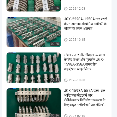
रखरखाव
तार रस्सी कंपन अलगाव
00:26
2025-12-03
अब बात करें
तार रस्सी
2025-
13
कंपन
04-04
विचार
JGX-2228A-1250A तार रस्सी
अलगाव
साझा करना
कंपन अलगाव औद्योगिक मशीनरी के
भविष्य के कंपन अलगाव
#
कंपन
तार रस्सी कंपन अलगाव
2025-10-15
डिमपर
00:25
#
तार
संचार राडार और नौवहन उपकरण
के लिए स्थिर और प्रदर्शन JGX-
रस्सी
1598A-358A वायर रोप
अलगाव
वाइब्रेशन आइसोलेटर
दमन
#
तार रस्सी कंपन अलगाव
00:24
2025-10-30
तार
रस्सी
JGX-1598A-557A उच्च-अंत
ऑप्टिकल प्लेटफ़ॉर्म और
कंपन
सेमीकंडक्टर विनिर्माण उपकरण के
डिमपर
लिए वाइड-फ़्रीक्वेंसी "साइलेंसिंग"
J
क्षमता
G
तार रस्सी कंपन अलगाव
00:26
2026-02-10