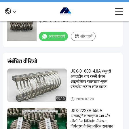
JGX-1276D-92B तार रस्सी कंपन अलगाव के साथ
JGX-
प्रयास के बिना स्थापना और रखरखाव
1276D-
92B
अब बात करें
और जानें
तार
रस्सी
कंपन
संबंधित वीडियो
अलगाव
JGX-0160D-4.8A समुद्री
के
अपतटीय तार रस्सी कंपन
साथ
आइसोलेटर रखरखाव-मुक्त
स्टेनलेस स्टील शॉक माउंट
प्रयास
के
तार रस्सी कंपन अलगाव
00:15
2026-07-28
बिना
JGX-2228A-550A
स्थापना
अत्याधुनिक राष्ट्रीय रक्षा और
और
औद्योगिक विनिर्माण में कंपन
नियंत्रण के लिए अंतिम समाधान