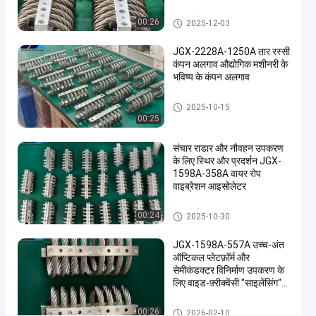
कंपन
07-24
विचार
अलगाव
साझा करना
तार रस्सी कंपन अलगाव
00:26
2025-12-03
#
JGX-2228A-1250A तार रस्सी
कंपन
कंपन अलगाव औद्योगिक मशीनरी के
भविष्य के कंपन अलगाव
डिमपर
#
तार रस्सी कंपन अलगाव
तार
2025-10-15
00:25
रस्सी
अलगाव
संचार राडार और नौवहन उपकरण
दमन
के लिए स्थिर और प्रदर्शन JGX-
#
1598A-358A वायर रोप
वाइब्रेशन आइसोलेटर
तार
रस्सी
तार रस्सी कंपन अलगाव
00:24
2025-10-30
कंपन
डिमपर
JGX-1598A-557A उच्च-अंत
उ
ऑप्टिकल प्लेटफ़ॉर्म और
त्पा
सेमीकंडक्टर विनिर्माण उपकरण के
लिए वाइड-फ़्रीक्वेंसी "साइलेंसिंग"
द
क्षमता
का
तार रस्सी कंपन अलगाव
व
00:26
2026-02-10