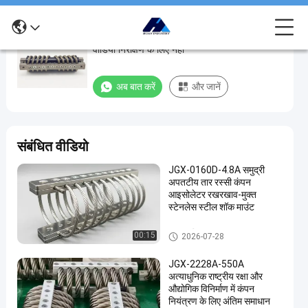
स्टेनलेस स्टील तार रस्सी शॉक एब्सॉर्बर कंपन अलगाव
स्टेनलेस
वीडियो निरीक्षण के लिए नहीं
स्टील
तार
अब बात करें
और जानें
रस्सी
शॉक
एब्सॉर्बर
संबंधित वीडियो
कंपन
JGX-0160D-4.8A समुद्री
अलगाव
अपतटीय तार रस्सी कंपन
वीडियो
आइसोलेटर रखरखाव-मुक्त
स्टेनलेस स्टील शॉक माउंट
निरीक्षण
के
तार रस्सी कंपन अलगाव
00:15
2026-07-28
लिए
JGX-2228A-550A
नहीं
अत्याधुनिक राष्ट्रीय रक्षा और
औद्योगिक विनिर्माण में कंपन
अब बात करें
तार रस्सी
नियंत्रण के लिए अंतिम समाधान
2024-
515